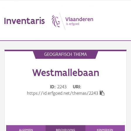
Inventaris
MENU
GEOGRAFISCH THEMA
Westmallebaan
Erfgoedobject
Aanduidingsobject
ID
2243
URI
https://id.erfgoed.net/themas/2243
Waarneming
Thema
Gebeurtenis
ALGEMEEN
BESCHRIJVING
KENMERKEN