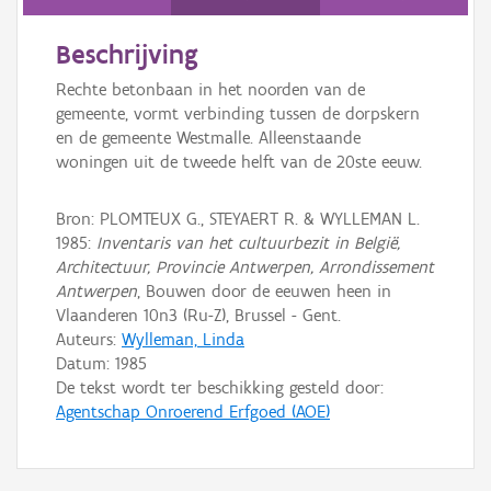
Persoon of collectief
Beschrijving
Downloads
Rechte betonbaan in het noorden van de
Hergebruik
gemeente, vormt verbinding tussen de dorpskern
en de gemeente Westmalle. Alleenstaande
Aanmelden
woningen uit de tweede helft van de 20ste eeuw.
Bron: PLOMTEUX G., STEYAERT R. & WYLLEMAN L.
1985:
Inventaris van het cultuurbezit in België,
Architectuur, Provincie Antwerpen, Arrondissement
Antwerpen
, Bouwen door de eeuwen heen in
Vlaanderen 10n3 (Ru-Z), Brussel - Gent.
Auteurs:
Wylleman, Linda
Datum:
1985
De tekst wordt ter beschikking gesteld door:
Agentschap Onroerend Erfgoed (AOE)