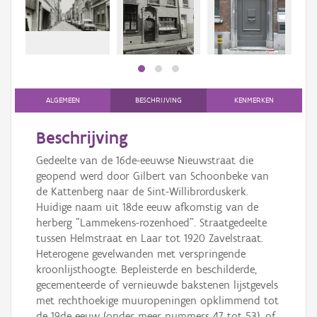
Persoon of collectief
Downloads
Hergebruik
Aanmelden
ALGEMEEN
BESCHRIJVING
KENMERKEN
Beschrijving
Gedeelte van de 16de-eeuwse Nieuwstraat die
geopend werd door Gilbert van Schoonbeke van
de Kattenberg naar de Sint-Willibrorduskerk.
Huidige naam uit 18de eeuw afkomstig van de
herberg "Lammekens-rozenhoed". Straatgedeelte
tussen Helmstraat en Laar tot 1920 Zavelstraat.
Heterogene gevelwanden met verspringende
kroonlijsthoogte. Bepleisterde en beschilderde,
gecementeerde of vernieuwde bakstenen lijstgevels
met rechthoekige muuropeningen opklimmend tot
de 19de eeuw (onder meer nummers 47 tot 53), of