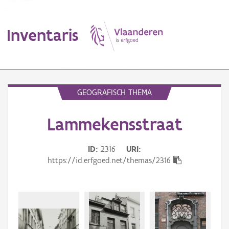
Inventaris
MENU
GEOGRAFISCH THEMA
Lammekensstraat
Erfgoedobject
Aanduidingsobject
ID
2316
URI
https://id.erfgoed.net/themas/2316
Waarneming
Thema
Gebeurtenis