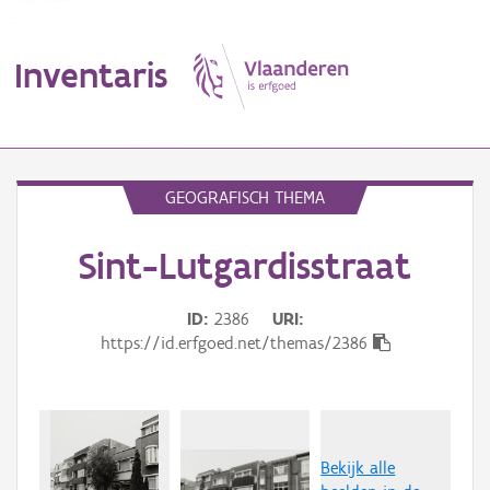
Inventaris
MENU
GEOGRAFISCH THEMA
Sint-Lutgardisstraat
Erfgoedobject
Aanduidingsobject
ID
2386
URI
https://id.erfgoed.net/themas/2386
Waarneming
Thema
Gebeurtenis
Bekijk alle