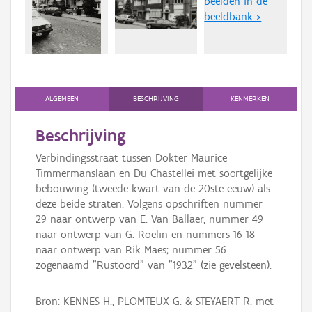
beelden in de
Persoon of collectief
beeldbank >
Downloads
Hergebruik
Aanmelden
ALGEMEEN
BESCHRIJVING
KENMERKEN
Beschrijving
Verbindingsstraat tussen Dokter Maurice
Timmermanslaan en Du Chastellei met soortgelijke
bebouwing (tweede kwart van de 20ste eeuw) als
deze beide straten. Volgens opschriften nummer
29 naar ontwerp van E. Van Ballaer, nummer 49
naar ontwerp van G. Roelin en nummers 16-18
naar ontwerp van Rik Maes; nummer 56
zogenaamd "Rustoord" van "1932" (zie gevelsteen).
Bron: KENNES H., PLOMTEUX G. & STEYAERT R. met