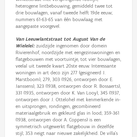
heterogene lintbebouwing, gemiddeld twee tot
drie bouwlagen, vanaf tweede helft 19de eeuw;
nummers 61-63-65 van één bouwlaag met
aangepaste voorgevel.
Van Leeuwlantstraat tot August Van de
Wielelei:
zuidzijde ingenomen door domein
Rivierenhof, noordzijde met eengezinswoningen en
flatgebouwen met voortuintje, tot vier bouwlagen,
veelal uit tweede kwart 20ste eeuw. Interessante
woningen in art deco zijn 277 (gesigneerd J.
Marstboom), 279, 303 (1926, ontworpen door E.
Janssens), 323 (1938, ontworpen door R. Bossaerts),
331 (1935, ontworpen door K. Van Looy), 345 (1937,
ontworpen door J. Ottelohe) met kenmerkende in-
en uitsprongen, rondingen, gecombineerd
materiaalgebruik en gekleurd glas in lood; 359-361
(1938, ontworpen door A. Coppens) is een
symmetrisch uitgewerkt flatgebouw in dezelfde
stijl; 353 neigt naar nieuwe zakelijkheid. De villa's