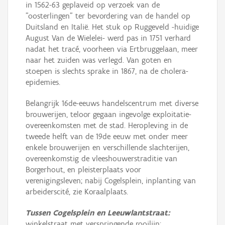
in 1562-63 geplaveid op verzoek van de
"oosterlingen" ter bevordering van de handel op
Duitsland en Italië. Het stuk op Ruggeveld -huidige
August Van de Wielelei- werd pas in 1751 verhard
nadat het tracé, voorheen via Ertbruggelaan, meer
naar het zuiden was verlegd. Van goten en
stoepen is slechts sprake in 1867, na de cholera-
epidemies.
Belangrijk 16de-eeuws handelscentrum met diverse
brouwerijen, teloor gegaan ingevolge exploitatie-
overeenkomsten met de stad. Heropleving in de
tweede helft van de 19de eeuw met onder meer
enkele brouwerijen en verschillende slachterijen,
overeenkomstig de vleeshouwerstraditie van
Borgerhout, en pleisterplaats voor
verenigingsleven; nabij Cogelsplein, inplanting van
arbeiderscité, zie Koraalplaats.
Tussen Cogelsplein en Leeuwlantstraat:
winkelstraat met verspringende rooilijn;