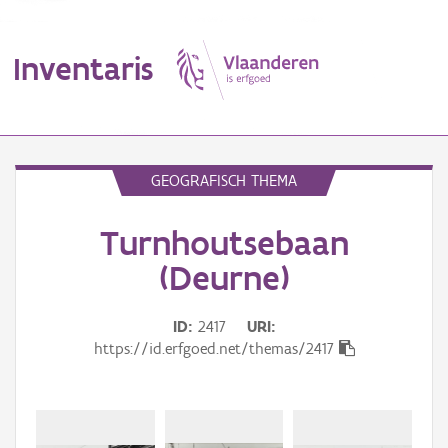
Inventaris
MENU
GEOGRAFISCH THEMA
Turnhoutsebaan
Erfgoedobject
(Deurne)
Aanduidingsobject
ID
2417
URI
Waarneming
https://id.erfgoed.net/themas/2417
Thema
Gebeurtenis