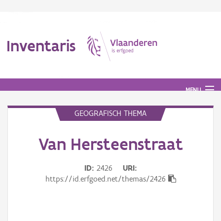
Inventaris
MENU
GEOGRAFISCH THEMA
Erfgoedobject
Van Hersteenstraat
Aanduidingsobject
ID
2426
URI
Waarneming
https://id.erfgoed.net/themas/2426
Thema
Gebeurtenis