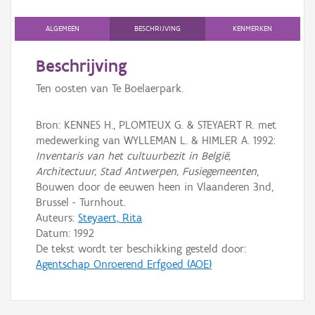
Persoon of collectief
ALGEMEEN
BESCHRIJVING
KENMERKEN
Downloads
Beschrijving
Hergebruik
Ten oosten van Te Boelaerpark.
Aanmelden
Bron: KENNES H., PLOMTEUX G. & STEYAERT R. met
medewerking van WYLLEMAN L. & HIMLER A. 1992:
Inventaris van het cultuurbezit in België,
Architectuur, Stad Antwerpen, Fusiegemeenten
,
Bouwen door de eeuwen heen in Vlaanderen 3nd,
Brussel - Turnhout.
Auteurs:
Steyaert, Rita
Datum:
1992
De tekst wordt ter beschikking gesteld door:
Agentschap Onroerend Erfgoed (AOE)