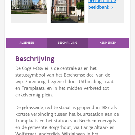
beelden in de
Persoon of collectief
beeldbank >
Downloads
Hergebruik
Aanmelden
ALGEMEEN
BESCHRIJVING
KENMERKEN
Beschrijving
De Cogels-Osylei is de centrale as en het
statussymbool van het Berchemse deel van de
wijk Zurenborg, begrensd door Uitbreidingstraat
en Tramplaats, en in het midden verbreed tot
cirkelvormig plein.
De gekasseide, rechte straat is geopend in 1887 als
kortste verbinding tussen het buurtstation aan de
Tramplaats en het station van Berchem enerzijds
en de gemeente Borgerhout, via Lange Altaar- en
Wolfstraat, anderzijds. Wijzigingen in het