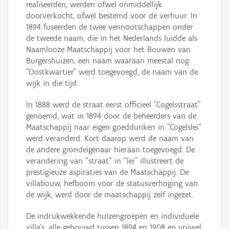
realiseerden, werden ofwel onmiddellijk
doorverkocht, ofwel bestemd voor de verhuur. In
1894 fuseerden de twee vennootschappen onder
de tweede naam, die in het Nederlands luidde als
Naamlooze Maatschappij voor het Bouwen van
Burgershuizen, een naam waaraan meestal nog
"Oostkwartier" werd toegevoegd, de naam van de
wijk in die tijd.
In 1888 werd de straat eerst officieel "Cogelsstraat"
genoemd, wat in 1894 door de beheerders van de
Maatschappij naar eigen goeddunken in "Cogelslei"
werd veranderd. Kort daarop werd de naam van
de andere grondeigenaar hieraan toegevoegd. De
verandering van "straat" in "lei" illustreert de
prestigieuze aspiraties van de Maatschappij. De
villabouw, hefboom voor de statusverhoging van
de wijk, werd door de maatschappij zelf ingezet.
De indrukwekkende huizengroepen en individuele
villa's, alle gebouwd tussen 1894 en 1908 en vrijwel