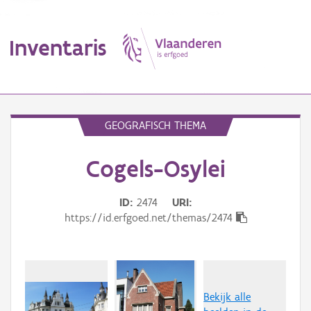
Inventaris
MENU
GEOGRAFISCH THEMA
Cogels-Osylei
Erfgoedobject
Aanduidingsobject
ID
2474
URI
https://id.erfgoed.net/themas/2474
Waarneming
Thema
Gebeurtenis
Bekijk alle