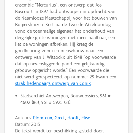
ensemble "Mercurius", een ontwerp dat Jos
Bascourt in 1897 had ontworpen in opdracht van
de Naamlooze Maatschappij voor het bouwen van
Burgershuizen. Kort na de Tweede Wereldoorlog
vond de toenmalige eigenaar het onderhoud van
dergelijke grote woningen niet meer haalbaar, een
liet de woningen afbreken. Hij kreeg de
goedkeuring voor een nieuwbouw naar een
ontwerp van J. Wittockx uit 1948 "op voorwaarde
dat op nevensliggende pand een gelijkaardig
gebouw opgericht worde." Een voorwaarde die
niet werd gerespecteerd: op nummer 29 kwam een
strak hedendaags ontwerp van Conix
.
Stadsarchief Antwerpen, Bouwdossiers, 961 #
4602 (86), 961 # 5925 (31).
Auteurs:
Plomteux, Greet
;
Hooft, Elise
Datum:
2015
De tekst wordt ter beschikking gesteld door: