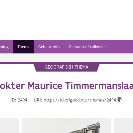
ming
Thema
Gebeurtenis
Persoon of collectief
GEOGRAFISCH THEMA
okter Maurice Timmermansla
ID
2494
URI
https://id.erfgoed.net/themas/2494