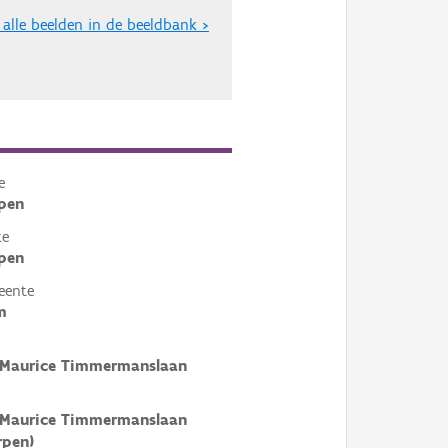
 alle beelden in de beeldbank >
e
pen
te
pen
eente
m
 Maurice Timmermanslaan
 Maurice Timmermanslaan
rpen)