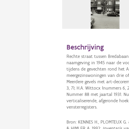
Beschrijving
Rechte straat tussen Bredabaan 
naamgeving in 1945 naar de voo
tijdens de gevechten rond het 
meergezinswoningen van drie of
Meerdere gevels met art-decoremi
3, 7); H.A. Wittocx (nummers 6, 
Nummer 88 met jaartal 1931. 
verticaliserende, afgeronde hoe
vensterregisters.
Bron: KENNES H., PLOMTEUX G.
& HIMLER A. 1992:
Inventaris va