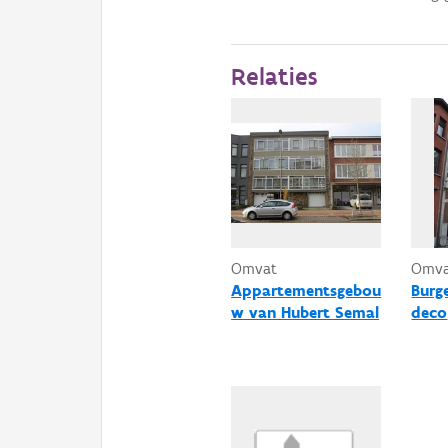
Relaties
Omvat
Omv
Appartementsgebou
Burge
w van Hubert Semal
deco