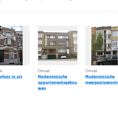
at
Omvat
Omvat
rhuis in art
Modernistische
Modernistische
appartementsgebou
meergezinswoni
wen