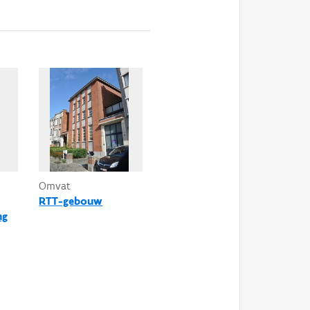
Omvat
RTT-gebouw
ng