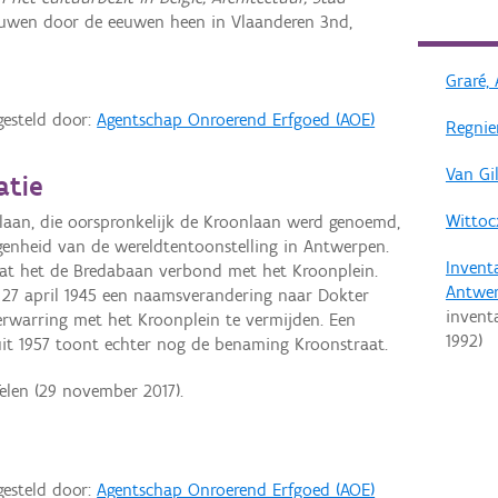
ouwen door de eeuwen heen in Vlaanderen 3nd,
Graré, 
gesteld door:
Agentschap Onroerend Erfgoed (AOE)
Regnier
Van Gil
atie
Wittoc
aan, die oorspronkelijk de Kroonlaan werd genoemd,
egenheid van de wereldtentoonstelling in Antwerpen.
Invent
at het de Bredabaan verbond met het Kroonplein.
Antwe
p 27 april 1945 een naamsverandering naar Dokter
invent
warring met het Kroonplein te vermijden. Een
1992
)
t 1957 toont echter nog de benaming Kroonstraat.
elen (29 november 2017).
gesteld door:
Agentschap Onroerend Erfgoed (AOE)