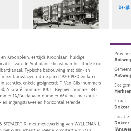
Bekijk
Provinci
en Kroonplein, eertijds Kroonlaan, huidige
Antwer
rzitter van de Ambulancedienst van het Rode Kruis
Gemeen
Albertkanaal. Typische bebouwing met één- en
Antwer
 meer bouwlagen uit de jaren 1920-1930 en later.
niscenties, enkele gesigneerd: F. Van Gils (nummers
Deelgem
23); A. Graré (nummer 10); L. Regnier (nummer 84).
Merkse
Nummer 1A/Bredabaan nummer 664 met markante
Straat
k- en ingangstravee en horizontaliserende
Dokter
Locatie
Dokter
 & STEYAERT R. met medewerking van WYLLEMAN L.
(Antwe
n het cultuurbezit in België, Architectuur, Stad