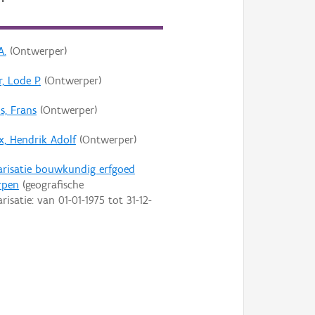
A.
(Ontwerper)
, Lode P.
(Ontwerper)
s, Frans
(Ontwerper)
x, Hendrik Adolf
(Ontwerper)
arisatie bouwkundig erfgoed
rpen
(geografische
arisatie: van
01-01-1975
tot
31-12-