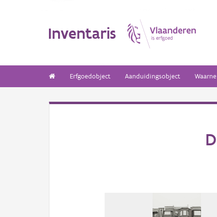
Inventaris
Erfgoedobject
Aanduidingsobject
Waarne
D