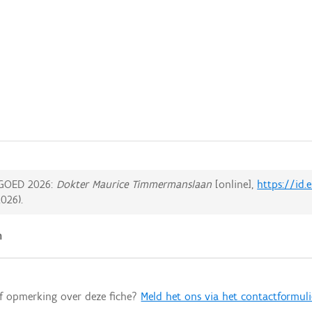
GOED 2026:
Dokter Maurice Timmermanslaan
[online],
https://id
2026
).
n
of opmerking over deze fiche?
Meld het ons via het contactformuli