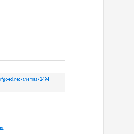
.erfgoed.net/themas/2494
er
.