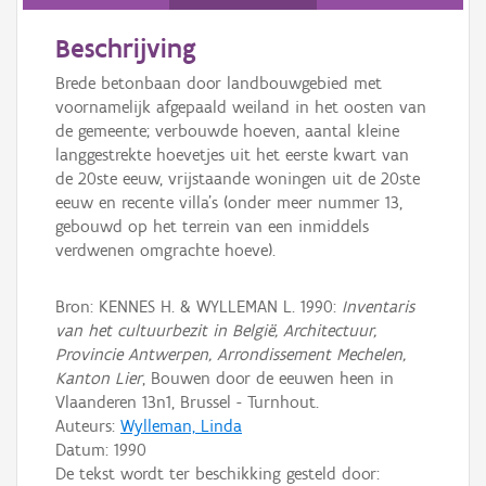
Persoon of collectief
Beschrijving
Downloads
Brede betonbaan door landbouwgebied met
Hergebruik
voornamelijk afgepaald weiland in het oosten van
de gemeente; verbouwde hoeven, aantal kleine
Aanmelden
langgestrekte hoevetjes uit het eerste kwart van
de 20ste eeuw, vrijstaande woningen uit de 20ste
eeuw en recente villa's (onder meer nummer 13,
gebouwd op het terrein van een inmiddels
verdwenen omgrachte hoeve).
Bron: KENNES H. & WYLLEMAN L. 1990:
Inventaris
van het cultuurbezit in België, Architectuur,
Provincie Antwerpen, Arrondissement Mechelen,
Kanton Lier
, Bouwen door de eeuwen heen in
Vlaanderen 13n1, Brussel - Turnhout.
Auteurs:
Wylleman, Linda
Datum:
1990
De tekst wordt ter beschikking gesteld door: