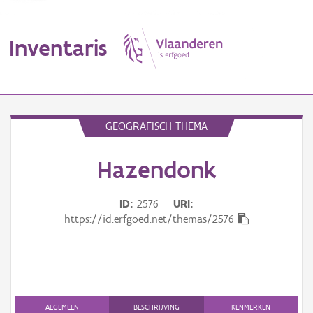
Inventaris
MENU
GEOGRAFISCH THEMA
Hazendonk
Erfgoedobject
Aanduidingsobject
ID
2576
URI
https://id.erfgoed.net/themas/2576
Waarneming
Thema
Gebeurtenis
ALGEMEEN
BESCHRIJVING
KENMERKEN