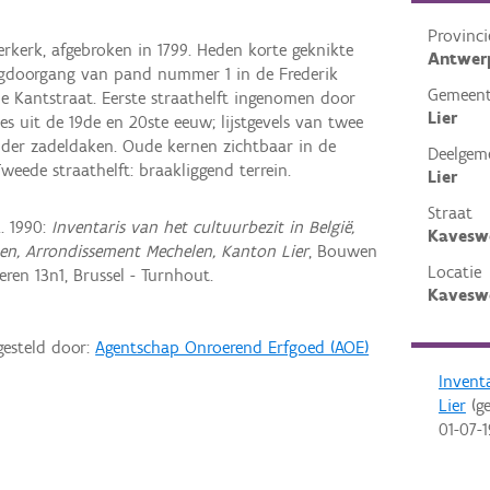
Provinci
erkerk, afgebroken in 1799. Heden korte geknikte
Antwer
oogdoorgang van pand nummer 1 in de Frederik
Gemeen
e Kantstraat. Eerste straathelft ingenomen door
Lier
es uit de 19de en 20ste eeuw; lijstgevels van twee
der zadeldaken. Oude kernen zichtbaar in de
Deelgem
Tweede straathelft: braakliggend terrein.
Lier
Straat
. 1990:
Inventaris van het cultuurbezit in België,
Kavesw
pen, Arrondissement Mechelen, Kanton Lier
, Bouwen
Locatie
en 13n1, Brussel - Turnhout.
Kaveswe
gesteld door:
Agentschap Onroerend Erfgoed (AOE)
Invent
Lier
(ge
01-07-