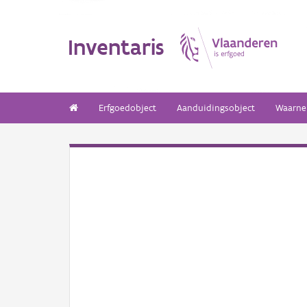
Inventaris
Erfgoedobject
Aanduidingsobject
Waarne