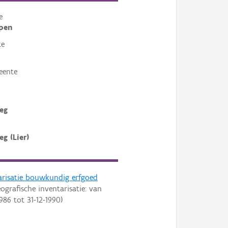
e
pen
te
eente
eg
g (Lier)
arisatie bouwkundig erfgoed
ografische inventarisatie: van
1986
tot
31-12-1990
)