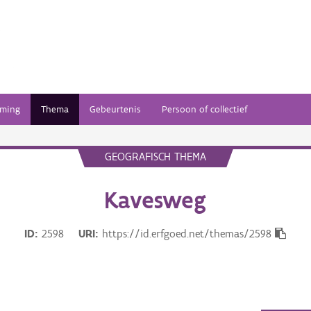
ming
Thema
Gebeurtenis
Persoon of collectief
GEOGRAFISCH THEMA
Kavesweg
ID
2598
URI
https://id.erfgoed.net/themas/2598