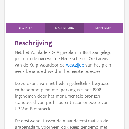
Persoon of collectief
Downloads
Hergebruik
ALGEMEEN
BESCHRIJVING
KENMERKEN
Aanmelden
Beschrijving
Met het Zollikofer-De Vigneplan in 1884 aangelegd
plein op de overwelfde Nederschelde. Oostgrens
van de Kuip waardoor de
westzijde
van het plein
reeds behandeld werd in het eerste boekdeel.
De zuidkant van het heden gedeeltelijk begraasd
en beboomd plein met parking is sinds 1908
ingenomen door het monumentale bronzen
standbeeld van prof. Laurent naar ontwerp van
J.P. Van Biesbroeck.
De oostwand, tussen de Vlaanderenstraat en de
Brabantdam, voorheen ook Reep genoemd met