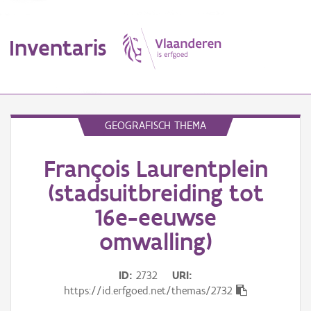
Inventaris
MENU
GEOGRAFISCH THEMA
François Laurentplein
Erfgoedobject
(stadsuitbreiding tot
Aanduidingsobject
16e-eeuwse
Waarneming
omwalling)
Thema
ID
2732
URI
Gebeurtenis
https://id.erfgoed.net/themas/2732