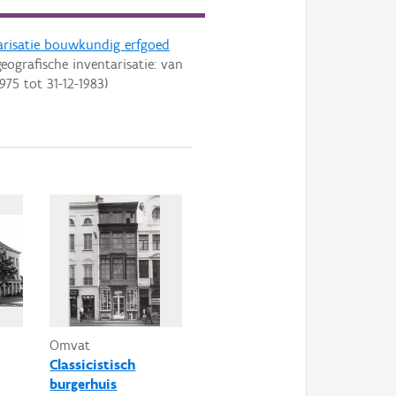
arisatie bouwkundig erfgoed
eografische inventarisatie: van
1975
tot
31-12-1983
)
Omvat
Classicistisch
burgerhuis