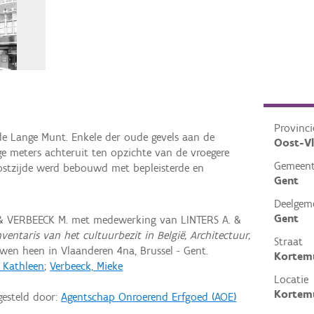
Provinci
e Lange Munt. Enkele der oude gevels aan de
Oost-V
ge meters achteruit ten opzichte van de vroegere
Gemeen
ostzijde werd bebouwd met bepleisterde en
Gent
Deelgem
Gent
 & VERBEECK M. met medewerking van LINTERS A. &
nventaris van het cultuurbezit in België, Architectuur,
Straat
en heen in Vlaanderen 4na, Brussel - Gent.
Kortem
, Kathleen
;
Verbeeck, Mieke
Locatie
Kortemu
gesteld door:
Agentschap Onroerend Erfgoed (AOE)