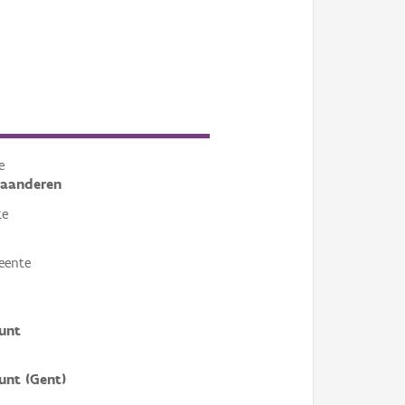
e
laanderen
te
eente
unt
nt (Gent)