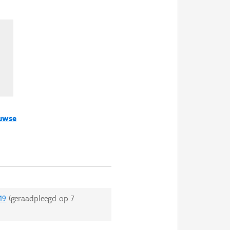
uwse
19
(geraadpleegd op
7