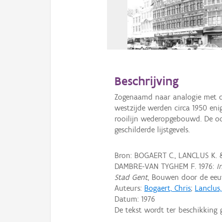
Beschrijving
Zogenaamd naar analogie met d
westzijde werden circa 1950 eni
rooilijn wederopgebouwd. De o
geschilderde lijstgevels.
Bron: BOGAERT C., LANCLUS K.
DAMBRE-VAN TYGHEM F. 1976:
I
Stad Gent
, Bouwen door de eeuw
Auteurs:
Bogaert, Chris
;
Lanclus
Datum:
1976
De tekst wordt ter beschikking 