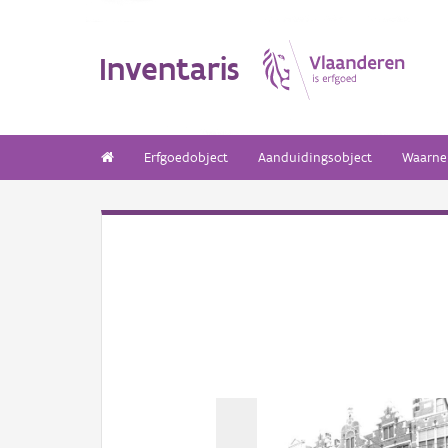
Inventaris
Erfgoedobject
Aanduidingsobject
Waarne