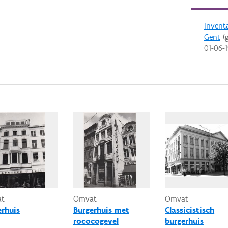
Invent
Gent
(g
01-06-
at
Omvat
Omvat
erhuis
Burgerhuis met
Classicistisch
rococogevel
burgerhuis