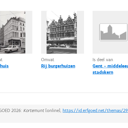
at
Omvat
Is deel van
huis
Rij burgerhuizen
Gent - middelee
stadskern
GOED 2026:
Kortemunt
[online],
https://id.erfgoed.net/themas/29