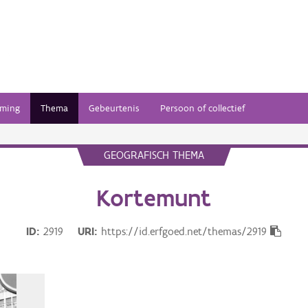
ming
Thema
Gebeurtenis
Persoon of collectief
GEOGRAFISCH THEMA
Kortemunt
ID
2919
URI
https://id.erfgoed.net/themas/2919