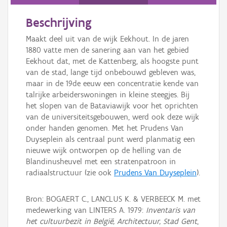
Persoon of collectief
Beschrijving
Downloads
Maakt deel uit van de wijk Eekhout. In de jaren
Hergebruik
1880 vatte men de sanering aan van het gebied
Eekhout dat, met de Kattenberg, als hoogste punt
Aanmelden
van de stad, lange tijd onbebouwd gebleven was,
maar in de 19de eeuw een concentratie kende van
talrijke arbeiderswoningen in kleine steegjes. Bij
het slopen van de Bataviawijk voor het oprichten
van de universiteitsgebouwen, werd ook deze wijk
onder handen genomen. Met het Prudens Van
Duyseplein als centraal punt werd planmatig een
nieuwe wijk ontworpen op de helling van de
Blandinusheuvel met een stratenpatroon in
radiaalstructuur (zie ook
Prudens Van Duyseplein
).
Bron: BOGAERT C., LANCLUS K. & VERBEECK M. met
medewerking van LINTERS A. 1979:
Inventaris van
het cultuurbezit in België, Architectuur, Stad Gent
,