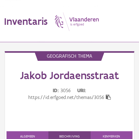
Inventaris
MENU
GEOGRAFISCH THEMA
Jakob Jordaensstraat
Erfgoedobject
Aanduidingsobject
ID
3056
URI
https://id.erfgoed.net/themas/3056
Waarneming
Thema
Gebeurtenis
ALGEMEEN
BESCHRIJVING
KENMERKEN