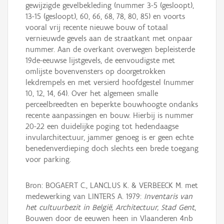
gewijzigde gevelbekleding (nummer 3-5 (gesloopt),
13-15 (gesloopt), 60, 66, 68, 78, 80, 85) en voorts
vooral vrij recente nieuwe bouw of totaal
vernieuwde gevels aan de straatkant met onpaar
nummer. Aan de overkant overwegen bepleisterde
19de-eeuwse lijstgevels, de eenvoudigste met
omlijste bovenvensters op doorgetrokken
lekdrempels en met versierd hoofdgestel (nummer
10, 12, 14, 64). Over het algemeen smalle
perceelbreedten en beperkte bouwhoogte ondanks
recente aanpassingen en bouw. Hierbij is nummer
20-22 een duidelijke poging tot hedendaagse
invularchitectuur, jammer genoeg is er geen echte
benedenverdieping doch slechts een brede toegang
voor parking.
Bron: BOGAERT C., LANCLUS K. & VERBEECK M. met
medewerking van LINTERS A. 1979:
Inventaris van
het cultuurbezit in België, Architectuur, Stad Gent
,
Bouwen door de eeuwen heen in Vlaanderen 4nb