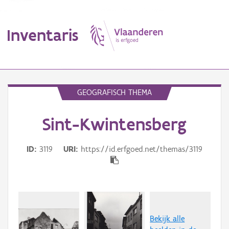
Inventaris
MENU
GEOGRAFISCH THEMA
Sint-Kwintensberg
Erfgoedobject
Aanduidingsobject
ID
3119
URI
https://id.erfgoed.net/themas/3119
Waarneming
Thema
Gebeurtenis
Bekijk alle