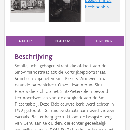
beelden in de
Persoon of collectief
beeldbank >
Downloads
Hergebruik
Aanmelden
ALGEMEEN
BESCHRIJVING
KENMERKEN
Beschrijving
Smalle, licht gebogen straat die afdaalt van de
Sint-Amandstraat tot de Kortrijksepoortstraat.
Voorheen zogeheten Sint-Pieters-Vrouwenstraat
naar de parochiekerk Onze-Lieve-Vrouw-Sint-
Pieters die zich op het Sint-Pietersplein bevond
ten noordwesten van de abdijkerk van de Sint-
Pietersabdij. Deze 13de-eeuwse kerk werd echter in
1799 gesloopt. De huidige straatnaam werd vroeger
evenals Plattenberg gebruikt om de hoogste berg
van Gent aan te duiden, die echter gedeeltelijk
genivelleerd werd (1847-1850) bij de aanleg van het