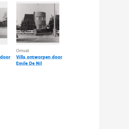
Omvat
 door
Villa ontworpen door
Emile De Nil