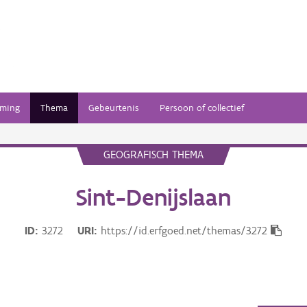
ming
Thema
Gebeurtenis
Persoon of collectief
GEOGRAFISCH THEMA
Sint-Denijslaan
ID
3272
URI
https://id.erfgoed.net/themas/3272