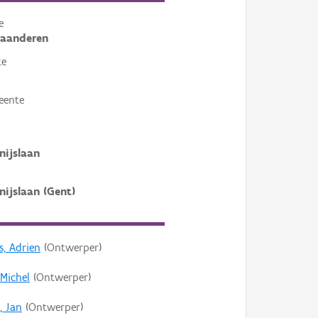
e
laanderen
te
eente
nijslaan
nijslaan (Gent)
s, Adrien
(Ontwerper)
 Michel
(Ontwerper)
 Jan
(Ontwerper)