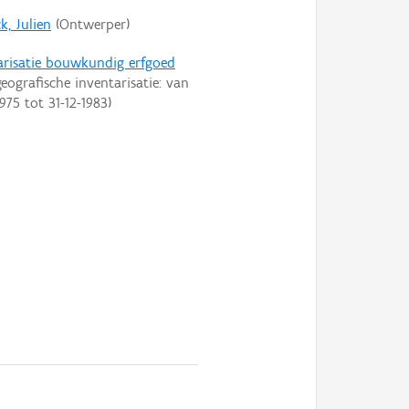
k, Julien
(Ontwerper)
arisatie bouwkundig erfgoed
eografische inventarisatie: van
1975
tot
31-12-1983
)