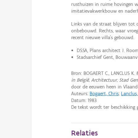
rusthuizen in ruime hovingen w
imitatievakwerkbouw en naderh
Links van de straat blijven to
onbebouwd. Rechts, waar vroeg
recent nieuwe villa's gebouwd.
D.S.SA, Plans architect J. Room
Stadsarchief Gent, Bouwaanvr
Bron: BOGAERT C., LANCLUS K. 
in België, Architectuur, Stad Ge
door de eeuwen heen in Vlaande
Auteurs:
Bogaert, Chris
;
Lanclus
Datum:
1983
De tekst wordt ter beschikking 
Relaties