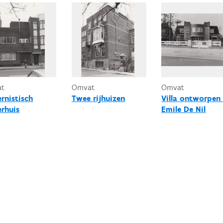
at
Omvat
Omvat
rnistisch
Twee rijhuizen
Villa ontworpen
erhuis
Emile De Nil