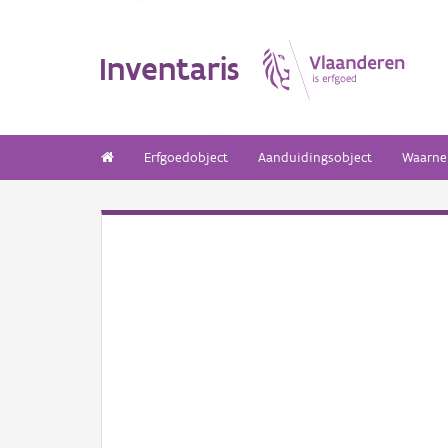
Inventaris
Erfgoedobject
Aanduidingsobject
Waarne