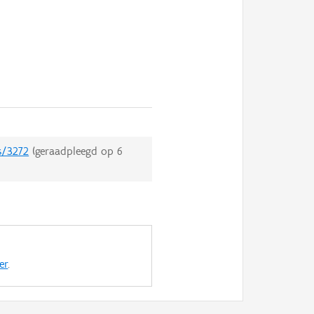
s/3272
(geraadpleegd op
6
er
.