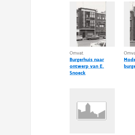
Omvat
Omv
Burgerhuis naar
Mode
ontwerp van E.
burg
Snoeck