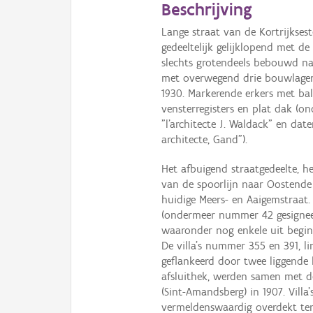
Beschrijving
Lange straat van de Kortrijkses
gedeeltelijk gelijklopend met d
slechts grotendeels bebouwd na
met overwegend drie bouwlagen h
1930. Markerende erkers met ba
vensterregisters en plat dak (on
"l'architecte J. Waldack" en dat
architecte, Gand").
Het afbuigend straatgedeelte, h
van de spoorlijn naar Oostende
huidige Meers- en Aaigemstraat.
(ondermeer nummer 42 gesigneerd
waaronder nog enkele uit begin
De villa's nummer 355 en 391, l
geflankeerd door twee liggende
afsluithek, werden samen met d
(Sint-Amandsberg) in 1907. Vill
vermeldenswaardig overdekt ter