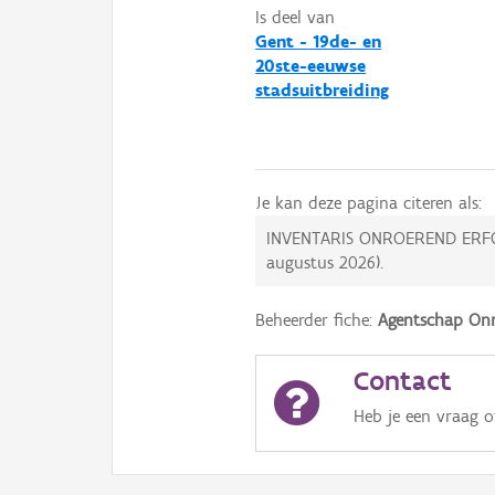
Is deel van
Gent - 19de- en
20ste-eeuwse
stadsuitbreiding
Je kan deze pagina citeren als:
INVENTARIS ONROEREND ERF
augustus 2026
).
Beheerder fiche:
Agentschap Onr
Contact
Heb je een vraag 