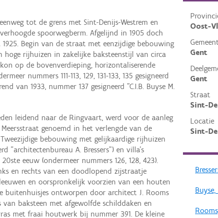
Provinci
teenweg tot de grens met Sint-Denijs-Westrem en
Oost-V
e verhoogde spoorwegberm. Afgelijnd in 1905 doch
Gemeen
 1925. Begin van de straat met eenzijdige bebouwing
Gent
oge rijhuizen in zakelijke baksteenstijl van circa
lkon op de bovenverdieping, horizontaliserende
Deelgem
dermeer nummers 111-113, 129, 131-133, 135 gesigneerd
Gent
erend van 1933, nummer 137 gesigneerd "C.I.B. Buyse M.
Straat
Sint-De
eden leidend naar de Ringvaart, werd voor de aanleg
Locatie
 Meersstraat genoemd in het verlengde van de
Sint-De
 Tweezijdige bebouwing met gelijkaardige rijhuizen
 "architectenbureau A. Bressers") en villa's
 20ste eeuw (ondermeer nummers 126, 128, 423).
Bresser
inks en rechts van een doodlopend zijstraatje
 leeuwen en oorspronkelijk voorzien van een houten
Buyse,
e buitenhuisjes ontworpen door architect J. Rooms
a's van baksteen met afgewolfde schilddaken en
Rooms,
ras met fraai houtwerk bij nummer 391. De kleine