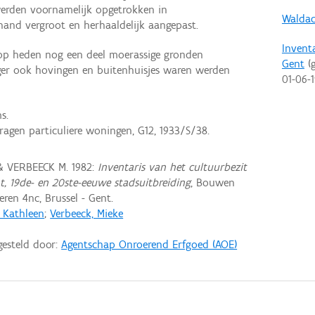
erden voornamelijk opgetrokken in
Waldac
and vergroot en herhaaldelijk aangepast.
Invent
t op heden nog een deel moerassige gronden
Gent
(g
er ook hovingen en buitenhuisjes waren werden
01-06-
s.
agen particuliere woningen, G12, 1933/S/38.
& VERBEECK M. 1982:
Inventaris van het cultuurbezit
nt, 19de- en 20ste-eeuwe stadsuitbreiding
, Bouwen
ren 4nc, Brussel - Gent.
, Kathleen
;
Verbeeck, Mieke
gesteld door:
Agentschap Onroerend Erfgoed (AOE)