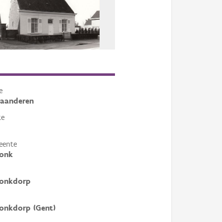
e
laanderen
te
eente
donk
donkdorp
onkdorp (Gent)