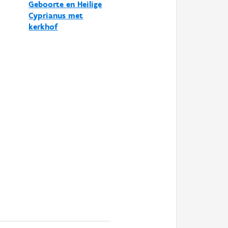
Geboorte en Heilige
Cyprianus met
kerkhof