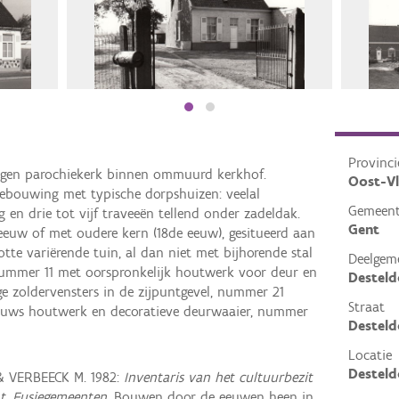
Provinci
egen parochiekerk binnen ommuurd kerkhof.
Oost-V
bouwing met typische dorpshuizen: veelal
Gemeen
en drie tot vijf traveeën tellend onder zadeldak.
Gent
eeuw of met oudere kern (18de eeuw), gesitueerd aan
otte variërende tuin, al dan niet met bijhorende stal
Deelgem
nummer 11 met oorspronkelijk houtwerk voor deur en
Destel
 zoldervensters in de zijpuntgevel, nummer 21
Straat
euws houtwerk en decoratieve deurwaaier, nummer
Destel
Locatie
Desteld
& VERBEECK M. 1982:
Inventaris van het cultuurbezit
nt, Fusiegemeenten
, Bouwen door de eeuwen heen in