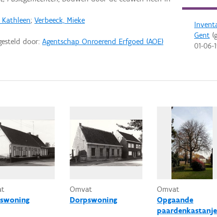
, Kathleen
;
Verbeeck, Mieke
Invent
Gent
(g
gesteld door:
Agentschap Onroerend Erfgoed (AOE)
01-06-
at
Omvat
Omvat
swoning
Dorpswoning
Opgaande
paardenkastanje