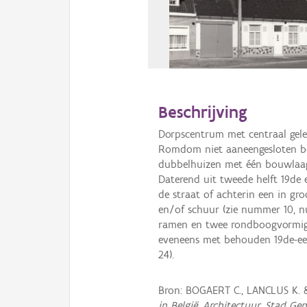
Beschrijving
Dorpscentrum met centraal gel
Romdom niet aaneengesloten be
dubbelhuizen met één bouwlaag 
Daterend uit tweede helft 19de 
de straat of achterin een in gro
en/of schuur (zie nummer 10, 
ramen en twee rondboogvormige
eveneens met behouden 19de-e
24).
Bron: BOGAERT C., LANCLUS K. 
in België, Architectuur, Stad Ge