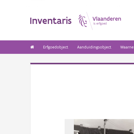
Inventaris
Erfgoedobject
Aanduidingsobject
Waarne