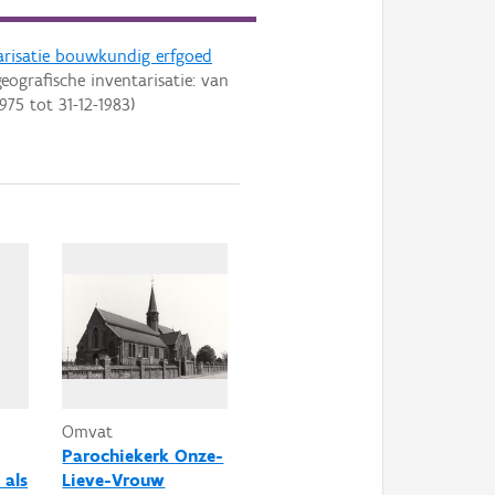
arisatie bouwkundig erfgoed
eografische inventarisatie: van
1975
tot
31-12-1983
)
Omvat
Parochiekerk Onze-
 als
Lieve-Vrouw