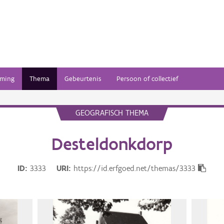
ming
Thema
Gebeurtenis
Persoon of collectief
GEOGRAFISCH THEMA
Desteldonkdorp
ID
3333
URI
https://id.erfgoed.net/themas/3333