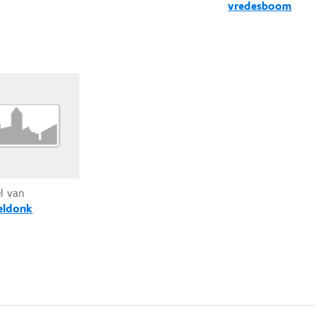
vredesboom
el van
eldonk