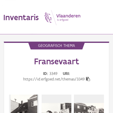
Inventaris
MENU
GEOGRAFISCH THEMA
Fransevaart
Erfgoedobject
Aanduidingsobject
ID
3349
URI
https://id.erfgoed.net/themas/3349
Waarneming
Thema
Gebeurtenis