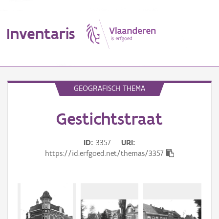
Inventaris
MENU
GEOGRAFISCH THEMA
Gestichtstraat
Erfgoedobject
Aanduidingsobject
ID
3357
URI
https://id.erfgoed.net/themas/3357
Waarneming
Thema
Gebeurtenis
Beki