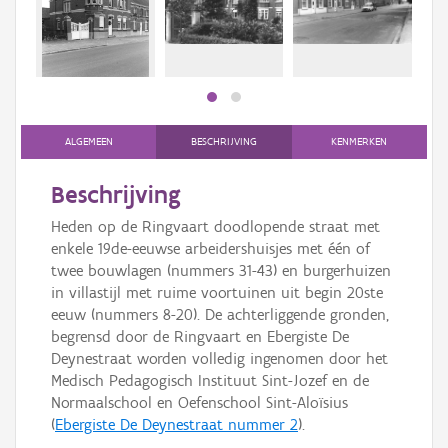
bee
Persoon of collectief
bee
Downloads
Hergebruik
Aanmelden
ALGEMEEN
BESCHRIJVING
KENMERKEN
Beschrijving
Heden op de Ringvaart doodlopende straat met
enkele 19de-eeuwse arbeidershuisjes met één of
twee bouwlagen (nummers 31-43) en burgerhuizen
in villastijl met ruime voortuinen uit begin 20ste
eeuw (nummers 8-20). De achterliggende gronden,
begrensd door de Ringvaart en Ebergiste De
Deynestraat worden volledig ingenomen door het
Medisch Pedagogisch Instituut Sint-Jozef en de
Normaalschool en Oefenschool Sint-Aloïsius
(
Ebergiste De Deynestraat nummer 2
).