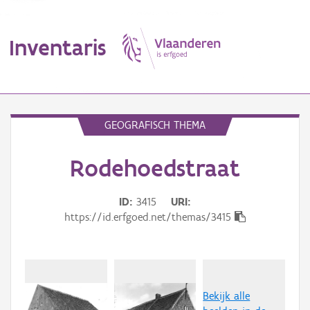
Inventaris
MENU
GEOGRAFISCH THEMA
Rodehoedstraat
Erfgoedobject
Aanduidingsobject
ID
3415
URI
https://id.erfgoed.net/themas/3415
Waarneming
Thema
Gebeurtenis
Bekijk alle