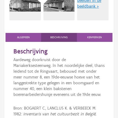
beelden in de
Persoon of collectief
beeldbank >
Downloads
Hergebruik
Aanmelden
ALGEMEEN
BESCHRIJVING
KENMERKEN
Beschrijving
Aardeweg doorkruist door de
Mariakerksesteenweg. ln het noordelijke deel, thans
leidend tot de Ringvaart, bebouwd met onder
meer nummer 8, een 19de-eeuwse hoeve van het
langgestrekte type gelegen in een boomgaard en
nummer 40, een klein bakstenen
boerenarbeidershuisje eveneens uit de 19de eeuw.
Bron: BOGAERT C., LANCLUS K. & VERBEECK M.
1982:
Inventaris van het cultuurbezit in België,