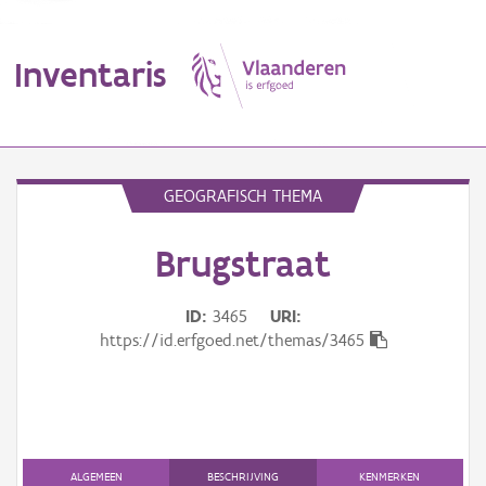
Inventaris
MENU
GEOGRAFISCH THEMA
Brugstraat
Erfgoedobject
Aanduidingsobject
ID
3465
URI
https://id.erfgoed.net/themas/3465
Waarneming
Thema
Gebeurtenis
ALGEMEEN
BESCHRIJVING
KENMERKEN