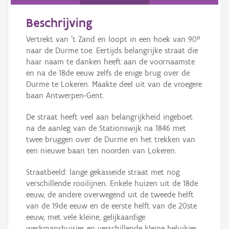
Persoon of collectief
Beschrijving
Downloads
Vertrekt van 't Zand en loopt in een hoek van 90°
Hergebruik
naar de Durme toe. Eertijds belangrijke straat die
haar naam te danken heeft aan de voornaamste
Aanmelden
en na de 18de eeuw zelfs de enige brug over de
Durme te Lokeren. Maakte deel uit van de vroegere
baan Antwerpen-Gent.
De straat heeft veel aan belangrijkheid ingeboet
na de aanleg van de Stationswijk na 1846 met
twee bruggen over de Durme en het trekken van
een nieuwe baan ten noorden van Lokeren.
Straatbeeld: lange gekasseide straat met nog
verschillende rooilijnen. Enkele huizen uit de 18de
eeuw, de andere overwegend uit de tweede helft
van de 19de eeuw en de eerste helft van de 20ste
eeuw, met vele kleine, gelijkaardige
werkmanshuisjes en verschillende kleine beluikjes.