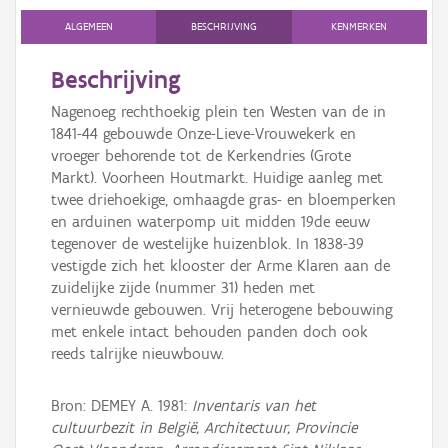
Persoon of collectief
ALGEMEEN
BESCHRIJVING
KENMERKEN
Downloads
Beschrijving
Hergebruik
Nagenoeg rechthoekig plein ten Westen van de in
1841-44 gebouwde Onze-Lieve-Vrouwekerk en
Aanmelden
vroeger behorende tot de Kerkendries (Grote
Markt). Voorheen Houtmarkt. Huidige aanleg met
twee driehoekige, omhaagde gras- en bloemperken
en arduinen waterpomp uit midden 19de eeuw
tegenover de westelijke huizenblok. In 1838-39
vestigde zich het klooster der Arme Klaren aan de
zuidelijke zijde (nummer 31) heden met
vernieuwde gebouwen. Vrij heterogene bebouwing
met enkele intact behouden panden doch ook
reeds talrijke nieuwbouw.
Bron: DEMEY A. 1981:
Inventaris van het
cultuurbezit in België, Architectuur, Provincie