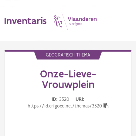
Inventaris
MENU
GEOGRAFISCH THEMA
Onze-Lieve-
Erfgoedobject
Vrouwplein
Aanduidingsobject
ID
3520
URI
Waarneming
https://id.erfgoed.net/themas/3520
Thema
Gebeurtenis