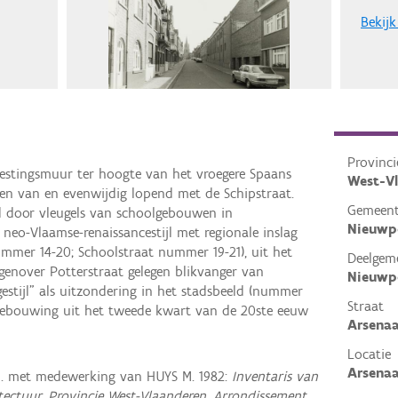
Bekijk
Provinci
estingsmuur ter hoogte van het vroegere Spaans
West-V
ten van en evenwijdig lopend met de Schipstraat.
Gemeen
d door vleugels van schoolgebouwen in
Nieuwp
neo-Vlaamse-renaissancestijl met regionale inslag
ummer 14-20; Schoolstraat nummer 19-21), uit het
Deelgem
genover Potterstraat gelegen blikvanger van
Nieuwp
estijl" als uitzondering in het stadsbeeld (nummer
Straat
 bebouwing uit het tweede kwart van de 20ste eeuw
Arsenaa
Locatie
Arsenaa
M. met medewerking van HUYS M. 1982:
Inventaris van
itectuur, Provincie West-Vlaanderen, Arrondissement