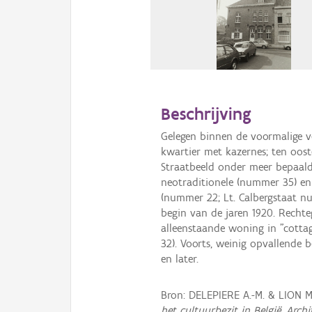
Beschrijving
Gelegen binnen de voormalige v
kwartier met kazernes; ten oos
Straatbeeld onder meer bepaal
neotraditionele (nummer 35) en 
(nummer 22; Lt. Calbergstaat n
begin van de jaren 1920. Rechte
alleenstaande woning in "cottag
32). Voorts, weinig opvallende
en later.
Bron: DELEPIERE A.-M. & LION 
het cultuurbezit in België, Arch