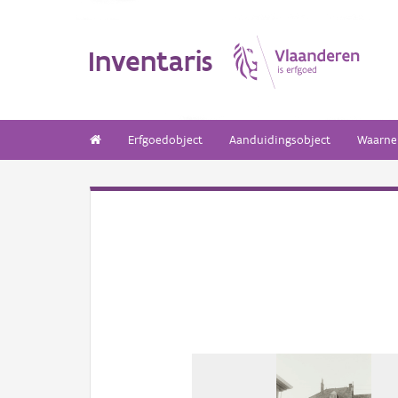
Inventaris
Erfgoedobject
Aanduidingsobject
Waarne