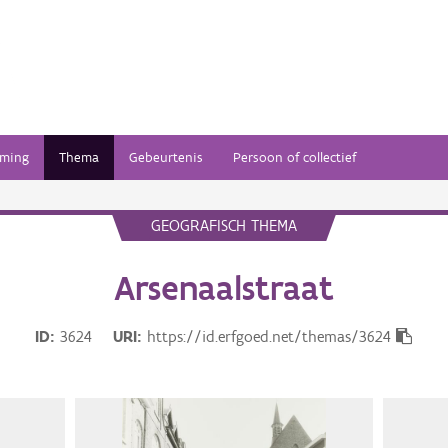
ming
Thema
Gebeurtenis
Persoon of collectief
GEOGRAFISCH THEMA
Arsenaalstraat
ID
3624
URI
https://id.erfgoed.net/themas/3624