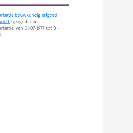
arisatie bouwkundig erfgoed
poort
(geografische
arisatie: van
01-07-1977
tot
31-
)