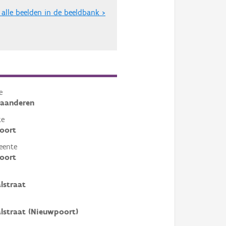
 alle beelden in de beeldbank >
e
laanderen
te
oort
eente
oort
lstraat
lstraat (Nieuwpoort)