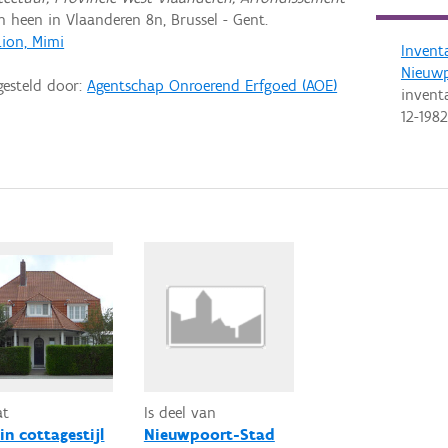
heen in Vlaanderen 8n, Brussel - Gent.
Lion, Mimi
Invent
Nieuw
gesteld door:
Agentschap Onroerend Erfgoed (AOE)
invent
12-1982
at
Is deel van
 in cottagestijl
Nieuwpoort-Stad