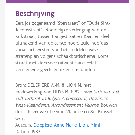
Persoon of collectief
Beschrijving
Downloads
Eertijds zogenaamd "Sterstraat" of "Oude Sint-
Hergebruik
Jacobsstraat". Noordelijke verlenging van de
Kokstraat, tussen Langestraat en Kaai, en deel
Aanmelden
uitmakend van de eerste noord-zuid-hoofdas
vanaf het westen van het middeleeuwse
stratenplan volgens schaakbordschema. Korte
straat met doorsnee-uitzicht van veelal
vernieuwde gevels en recentere panden.
Bron: DELEPIERE A.-M. & LION M. met
medewerking van HUYS M. 1982:
Inventaris van het
cultuurbezit in België, Architectuur, Provincie
West-Vlaanderen, Arrondissement Veurne
, Bouwen
door de eeuwen heen in Vlaanderen 8n, Brussel -
Gent.
Auteurs:
Delepiere, Anne Marie
;
Lion, Mimi
Datum:
1982