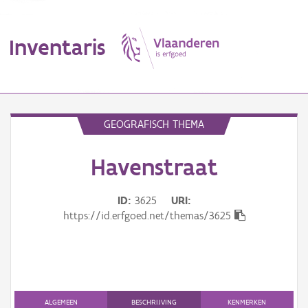
Inventaris
MENU
GEOGRAFISCH THEMA
Havenstraat
Erfgoedobject
Aanduidingsobject
ID
3625
URI
https://id.erfgoed.net/themas/3625
Waarneming
Thema
Gebeurtenis
ALGEMEEN
BESCHRIJVING
KENMERKEN