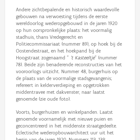
Andere zichtbepalende en historisch waardevolle
gebouwen na verwoesting tijdens de eerste
wereldoorlog wederopgebouwd in de jaren 1920
op hun oorspronkelijke plaats: het voormalig
stadhuis, thans Vredegerecht en
Politiecommissariaat (nummer 89), op hoek bij de
Oostendestraat, en het hoekpand bij de
Hoogstraat zogenaamd "
't Kasteeltje
" (nummer
78). Beide zijn benaderende reconstructies van het
vooroorlogs uitzicht. Nummer 48, burgerhuis op
de plaats van de voormalige stadsgevangenis;
refereert in kelderverdieping en opgetrokken
middentravee met dakvenster, naar laatst
genoemde (zie oude foto).
Voorts, burgerhuizen en winkelpanden. Laatst
genoemde voornamelijk met nieuwe puien en
geconcentreerd in het middenste straatgedeelte.
Eclectische wederopbouwarchitect uur uit het
begin van de jaren 1920. Nummers 113, 139;