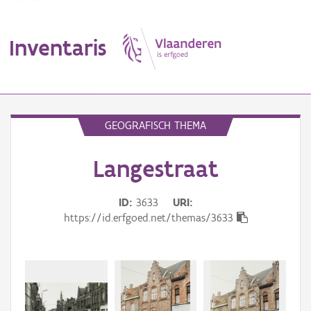
Inventaris
MENU
GEOGRAFISCH THEMA
Langestraat
Erfgoedobject
Aanduidingsobject
ID
3633
URI
https://id.erfgoed.net/themas/3633
Waarneming
Thema
Gebeurtenis