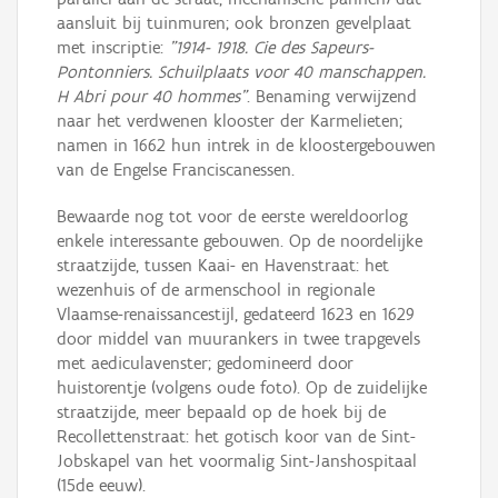
aansluit bij tuinmuren; ook bronzen gevelplaat
met inscriptie:
"1914- 1918. Cie des Sapeurs-
Pontonniers. Schuilplaats voor 40 manschappen.
H Abri pour 40 hommes"
. Benaming verwijzend
naar het verdwenen klooster der Karmelieten;
namen in 1662 hun intrek in de kloostergebouwen
van de Engelse Franciscanessen.
Bewaarde nog tot voor de eerste wereldoorlog
enkele interessante gebouwen. Op de noordelijke
straatzijde, tussen Kaai- en Havenstraat: het
wezenhuis of de armenschool in regionale
Vlaamse-renaissancestijl, gedateerd 1623 en 1629
door middel van muurankers in twee trapgevels
met aediculavenster; gedomineerd door
huistorentje (volgens oude foto). Op de zuidelijke
straatzijde, meer bepaald op de hoek bij de
Recollettenstraat: het gotisch koor van de Sint-
Jobskapel van het voormalig Sint-Janshospitaal
(15de eeuw).