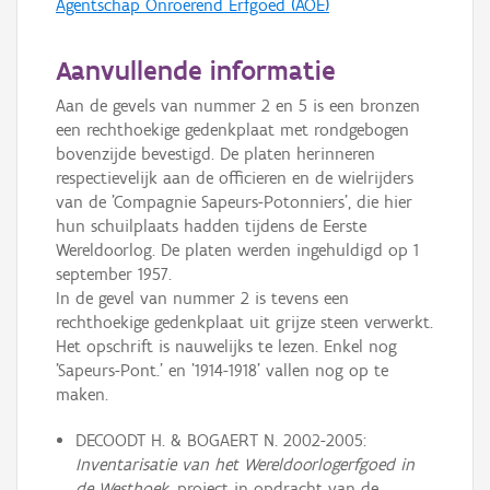
Agentschap Onroerend Erfgoed (AOE)
Aanvullende informatie
Aan de gevels van nummer 2 en 5 is een bronzen
een rechthoekige gedenkplaat met rondgebogen
bovenzijde bevestigd. De platen herinneren
respectievelijk aan de officieren en de wielrijders
van de 'Compagnie Sapeurs-Potonniers', die hier
hun schuilplaats hadden tijdens de Eerste
Wereldoorlog. De platen werden ingehuldigd op 1
september 1957.
In de gevel van nummer 2 is tevens een
rechthoekige gedenkplaat uit grijze steen verwerkt.
Het opschrift is nauwelijks te lezen. Enkel nog
'Sapeurs-Pont.' en '1914-1918' vallen nog op te
maken.
DECOODT H. & BOGAERT N. 2002-2005:
Inventarisatie van het Wereldoorlogerfgoed in
de Westhoek
, project in opdracht van de