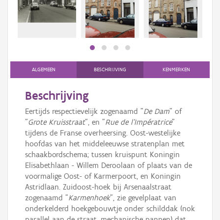
Persoon of collectief
Downloads
Hergebruik
Aanmelden
ALGEMEEN
BESCHRIJVING
KENMERKEN
Beschrijving
Eertijds respectievelijk zogenaamd "
De Dam
" of
"
Grote Kruisstraat
", en "
Rue de l'Impératrice
"
tijdens de Franse overheersing. Oost-westelijke
hoofdas van het middeleeuwse stratenplan met
schaakbordschema; tussen kruispunt Koningin
Elisabethlaan - Willem Deroolaan of plaats van de
voormalige Oost- of Karmerpoort, en Koningin
Astridlaan. Zuidoost-hoek bij Arsenaalstraat
zogenaamd "
Karmenhoek
", zie gevelplaat van
onderkelderd hoekgebouwtje onder schilddak (nok
parallel aan de straat, mechanische pannen) dat