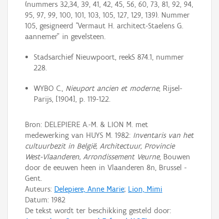
(nummers 32,34, 39, 41, 42, 45, 56, 60, 73, 81, 92, 94,
95, 97, 99, 100, 101, 103, 105, 127, 129, 139). Nummer
105, gesigneerd "Vermaut H. architect-Staelens G.
aannemer" in gevelsteen.
Stadsarchief Nieuwpoort, reekS 874.1, nummer
228.
WYBO C.,
Nieuport ancien et moderne
, Rijsel-
Parijs, [1904], p. 119-122.
Bron: DELEPIERE A.-M. & LION M. met
medewerking van HUYS M. 1982:
Inventaris van het
cultuurbezit in België, Architectuur, Provincie
West-Vlaanderen, Arrondissement Veurne
, Bouwen
door de eeuwen heen in Vlaanderen 8n, Brussel -
Gent.
Auteurs:
Delepiere, Anne Marie
;
Lion, Mimi
Datum:
1982
De tekst wordt ter beschikking gesteld door: