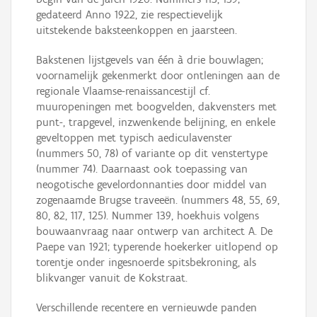
gedateerd Anno 1922, zie respectievelijk
uitstekende baksteenkoppen en jaarsteen.
Bakstenen lijstgevels van één à drie bouwlagen;
voornamelijk gekenmerkt door ontleningen aan de
regionale Vlaamse-renaissancestijl cf.
muuropeningen met boogvelden, dakvensters met
punt-, trapgevel, inzwenkende belijning, en enkele
geveltoppen met typisch aediculavenster
(nummers 50, 78) of variante op dit venstertype
(nummer 74). Daarnaast ook toepassing van
neogotische gevelordonnanties door middel van
zogenaamde Brugse traveeën. (nummers 48, 55, 69,
80, 82, 117, 125). Nummer 139, hoekhuis volgens
bouwaanvraag naar ontwerp van architect A. De
Paepe van 1921; typerende hoekerker uitlopend op
torentje onder ingesnoerde spitsbekroning, als
blikvanger vanuit de Kokstraat.
Verschillende recentere en vernieuwde panden