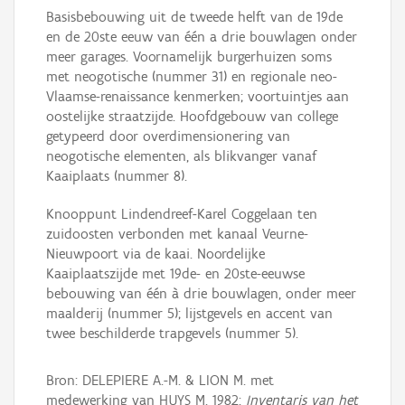
Basisbebouwing uit de tweede helft van de 19de
en de 20ste eeuw van één a drie bouwlagen onder
meer garages. Voornamelijk burgerhuizen soms
met neogotische (nummer 31) en regionale neo-
Vlaamse-renaissance kenmerken; voortuintjes aan
oostelijke straatzijde. Hoofdgebouw van college
getypeerd door overdimensionering van
neogotische elementen, als blikvanger vanaf
Kaaiplaats (nummer 8).
Knooppunt Lindendreef-Karel Coggelaan ten
zuidoosten verbonden met kanaal Veurne-
Nieuwpoort via de kaai. Noordelijke
Kaaiplaatszijde met 19de- en 20ste-eeuwse
bebouwing van één à drie bouwlagen, onder meer
maalderij (nummer 5); lijstgevels en accent van
twee beschilderde trapgevels (nummer 5).
Bron: DELEPIERE A.-M. & LION M. met
medewerking van HUYS M. 1982:
Inventaris van het