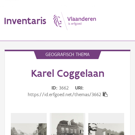
Inventaris
MENU
GEOGRAFISCH THEMA
Karel Coggelaan
Erfgoedobject
Aanduidingsobject
ID
3662
URI
https://id.erfgoed.net/themas/3662
Waarneming
Thema
Gebeurtenis