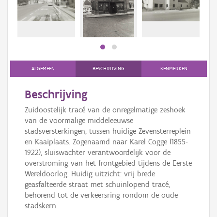
Persoon of collectief
Downloads
Hergebruik
Aanmelden
ALGEMEEN
BESCHRIJVING
KENMERKEN
Beschrijving
Zuidoostelijk tracé van de onregelmatige zeshoek
van de voormalige middeleeuwse
stadsversterkingen, tussen huidige Zevensterreplein
en Kaaiplaats. Zogenaamd naar Karel Cogge (1855-
1922), sluiswachter verantwoordelijk voor de
overstroming van het frontgebied tijdens de Eerste
Wereldoorlog. Huidig uitzicht: vrij brede
geasfalteerde straat met schuinlopend tracé,
behorend tot de verkeersring rondom de oude
stadskern.