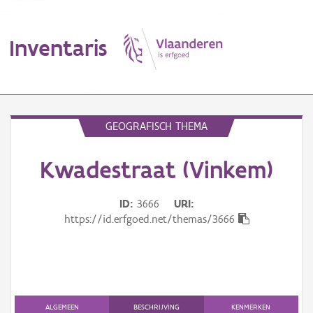
Inventaris
MENU
GEOGRAFISCH THEMA
Kwadestraat (Vinkem)
Erfgoedobject
Aanduidingsobject
ID
3666
URI
https://id.erfgoed.net/themas/3666
Waarneming
Thema
Gebeurtenis
ALGEMEEN
BESCHRIJVING
KENMERKEN