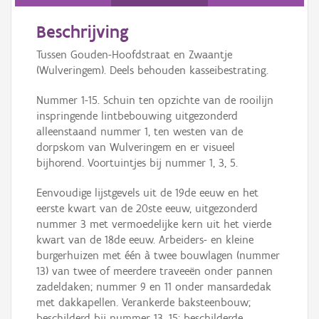
Persoon of collectief
Beschrijving
Downloads
Tussen Gouden-Hoofdstraat en Zwaantje
Hergebruik
(Wulveringem). Deels behouden kasseibestrating.
Nummer 1-15. Schuin ten opzichte van de rooilijn
Aanmelden
inspringende lintbebouwing uitgezonderd
alleenstaand nummer 1, ten westen van de
dorpskom van Wulveringem en er visueel
bijhorend. Voortuintjes bij nummer 1, 3, 5.
Eenvoudige lijstgevels uit de 19de eeuw en het
eerste kwart van de 20ste eeuw, uitgezonderd
nummer 3 met vermoedelijke kern uit het vierde
kwart van de 18de eeuw. Arbeiders- en kleine
burgerhuizen met één à twee bouwlagen (nummer
13) van twee of meerdere traveeën onder pannen
zadeldaken; nummer 9 en 11 onder mansardedak
met dakkapellen. Verankerde baksteenbouw;
beschilderd bij nummer 13, 15; beschilderde