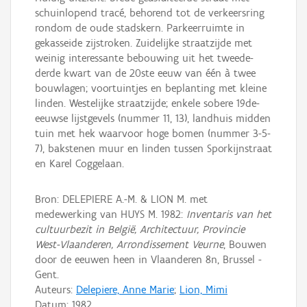
schuinlopend tracé, behorend tot de verkeersring
rondom de oude stadskern. Parkeerruimte in
gekasseide zijstroken. Zuidelijke straatzijde met
weinig interessante bebouwing uit het tweede-
derde kwart van de 20ste eeuw van één à twee
bouwlagen; voortuintjes en beplanting met kleine
linden. Westelijke straatzijde; enkele sobere 19de-
eeuwse lijstgevels (nummer 11, 13), landhuis midden
tuin met hek waarvoor hoge bomen (nummer 3-5-
7), bakstenen muur en linden tussen Sporkijnstraat
en Karel Coggelaan.
Bron: DELEPIERE A.-M. & LION M. met
medewerking van HUYS M. 1982:
Inventaris van het
cultuurbezit in België, Architectuur, Provincie
West-Vlaanderen, Arrondissement Veurne
, Bouwen
door de eeuwen heen in Vlaanderen 8n, Brussel -
Gent.
Auteurs:
Delepiere, Anne Marie
;
Lion, Mimi
Datum:
1982