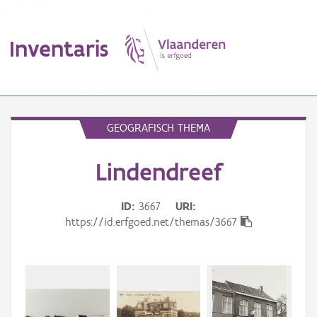
Inventaris
MENU
GEOGRAFISCH THEMA
Lindendreef
Erfgoedobject
Aanduidingsobject
ID
3667
URI
https://id.erfgoed.net/themas/3667
Waarneming
Thema
Gebeurtenis
Beki