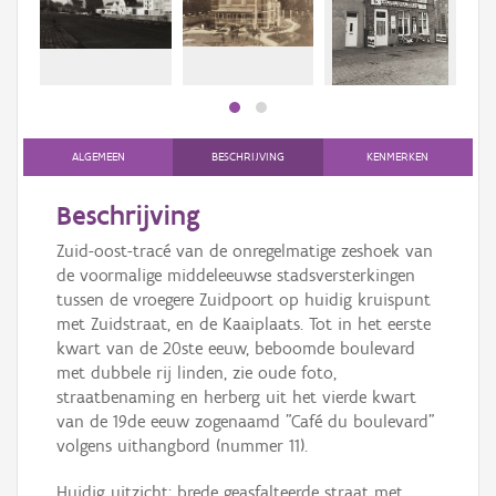
bee
Persoon of collectief
bee
Downloads
Hergebruik
Aanmelden
ALGEMEEN
BESCHRIJVING
KENMERKEN
Beschrijving
Zuid-oost-tracé van de onregelmatige zeshoek van
de voormalige middeleeuwse stadsversterkingen
tussen de vroegere Zuidpoort op huidig kruispunt
met Zuidstraat, en de Kaaiplaats. Tot in het eerste
kwart van de 20ste eeuw, beboomde boulevard
met dubbele rij linden, zie oude foto,
straatbenaming en herberg uit het vierde kwart
van de 19de eeuw zogenaamd "Café du boulevard"
volgens uithangbord (nummer 11).
Huidig uitzicht: brede geasfalteerde straat met