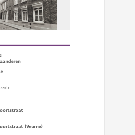
e
laanderen
te
eente
oortstraat
ortstraat (Veurne)