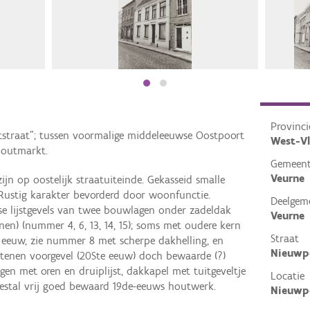
Provinci
tstraat"; tussen voormalige middeleeuwse Oostpoort
West-V
Houtmarkt.
Gemeen
Veurne
jn op oostelijk straatuiteinde. Gekasseid smalle
 Rustig karakter bevorderd door woonfunctie.
Deelgem
e lijstgevels van twee bouwlagen onder zadeldak
Veurne
nen) (nummer 4, 6, 13, 14, 15); soms met oudere kern
Straat
e eeuw, zie nummer 8 met scherpe dakhelling, en
Nieuwp
enen voorgevel (20Ste eeuw) doch bewaarde (?)
gen met oren en druiplijst, dakkapel met tuitgeveltje
Locatie
estal vrij goed bewaard 19de-eeuws houtwerk.
Nieuwpo