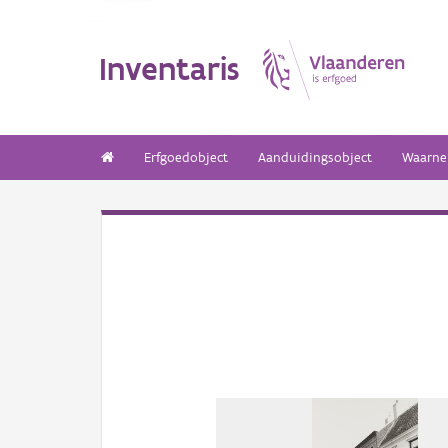
Inventaris
Erfgoedobject
Aanduidingsobject
Waarne