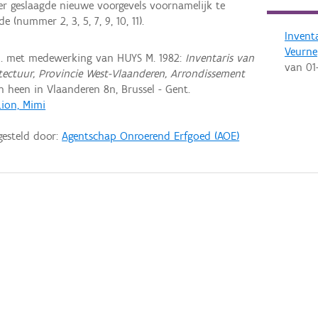
r geslaagde nieuwe voorgevels voornamelijk te
e (nummer 2, 3, 5, 7, 9, 10, 11).
Invent
Veurne
M. met medewerking van HUYS M. 1982:
Inventaris van
van
01
itectuur, Provincie West-Vlaanderen, Arrondissement
heen in Vlaanderen 8n, Brussel - Gent.
Lion, Mimi
gesteld door:
Agentschap Onroerend Erfgoed (AOE)