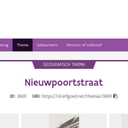
ming
Thema
Gebeurtenis
Persoon of collectief
GEOGRAFISCH THEMA
Nieuwpoortstraat
ID
3669
URI
https://id.erfgoed.net/themas/3669