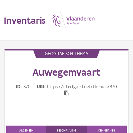
Inventaris
MENU
GEOGRAFISCH THEMA
Auwegemvaart
Erfgoedobject
Aanduidingsobject
ID
370
URI
https://id.erfgoed.net/themas/370
Waarneming
Thema
Gebeurtenis
ALGEMEEN
BESCHRIJVING
KENMERKEN