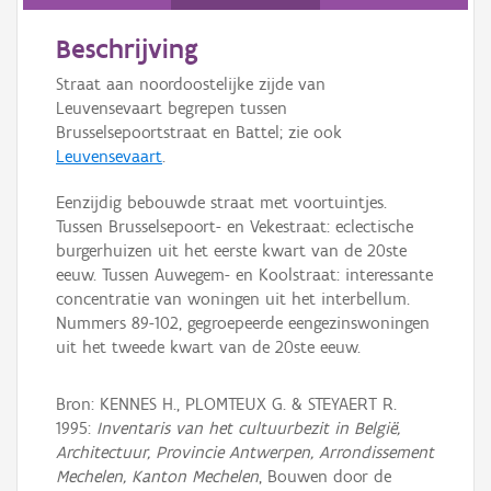
Persoon of collectief
Beschrijving
Downloads
Straat aan noordoostelijke zijde van
Hergebruik
Leuvensevaart begrepen tussen
Brusselsepoortstraat en Battel; zie ook
Aanmelden
Leuvensevaart
.
Eenzijdig bebouwde straat met voortuintjes.
Tussen Brusselsepoort- en Vekestraat: eclectische
burgerhuizen uit het eerste kwart van de 20ste
eeuw. Tussen Auwegem- en Koolstraat: interessante
concentratie van woningen uit het interbellum.
Nummers 89-102, gegroepeerde eengezinswoningen
uit het tweede kwart van de 20ste eeuw.
Bron: KENNES H., PLOMTEUX G. & STEYAERT R.
1995:
Inventaris van het cultuurbezit in België,
Architectuur, Provincie Antwerpen, Arrondissement
Mechelen, Kanton Mechelen
, Bouwen door de