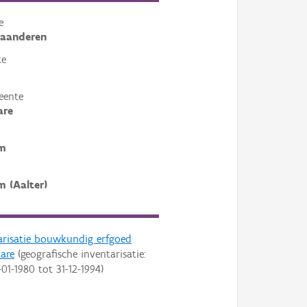
e
laanderen
te
eente
are
rm
m (Aalter)
arisatie bouwkundig erfgoed
lare
(geografische inventarisatie:
-01-1980
tot
31-12-1994
)