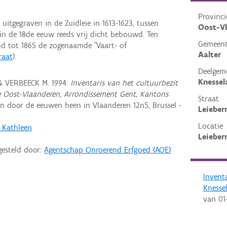
Provinci
uitgegraven in de Zuidleie in 1613-1623, tussen
Oost-V
in de 18de eeuw reeds vrij dicht bebouwd. Ten
Gemeen
d tot 1865 de zogenaamde "Vaart- of
Aalter
raat
).
Deelgem
Knessel
& VERBEECK M. 1994:
Inventaris van het cultuurbezit
cie Oost-Vlaanderen, Arrondissement Gent, Kantons
Straat
n door de eeuwen heen in Vlaanderen 12n5, Brussel -
Leiebe
Locatie
, Kathleen
Leieber
gesteld door:
Agentschap Onroerend Erfgoed (AOE)
Invent
Knesse
van
01