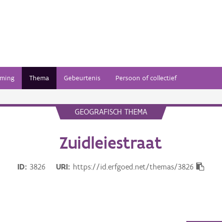
ming
Thema
Gebeurtenis
Persoon of collectief
GEOGRAFISCH THEMA
Zuidleiestraat
ID
3826
URI
https://id.erfgoed.net/themas/3826