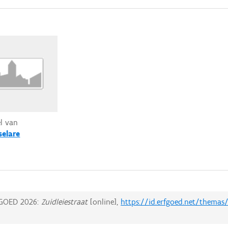
el van
selare
GOED 2026:
Zuidleiestraat
[online],
https://id.erfgoed.net/themas