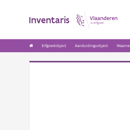
Inventaris
Erfgoedobject
Aanduidingsobject
Waarne