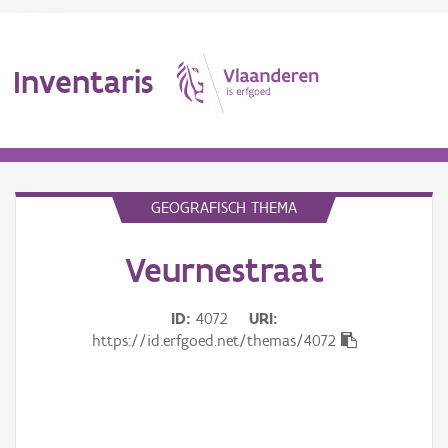
Inventaris
MENU
GEOGRAFISCH THEMA
Veurnestraat
Erfgoedobject
Aanduidingsobject
ID
4072
URI
https://id.erfgoed.net/themas/4072
Waarneming
Thema
Gebeurtenis