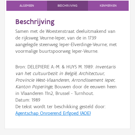
ALGEMEEN
BESCHRIJVING
KENMERKEN
Persoon of collectief
Beschrijving
Downloads
Samen met de Woestenstraat deeluitmakend van
Hergebruik
de rijksweg Veurne-Ieper, van de in 1739
aangelegde steenweg Ieper-Elverdinge-Veurne; met
Aanmelden
voormalige buurtspoorweg Ieper-Veurne.
Bron: DELEPIERE A.-M. & HUYS M. 1989:
Inventaris
van het cultuurbezit in België, Architectuur,
Provincie West-Vlaanderen, Arrondissement Ieper,
Kanton Poperinge
, Bouwen door de eeuwen heen
in Vlaanderen 11n2, Brussel - Turnhout.
Datum:
1989
De tekst wordt ter beschikking gesteld door:
Agentschap Onroerend Erfgoed (AOE)