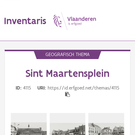
Inventaris
MENU
GEOGRAFISCH THEMA
Sint Maartensplein
Erfgoedobject
Aanduidingsobject
ID
4115
URI
https://id.erfgoed.net/themas/4115
Waarneming
Thema
Gebeurtenis