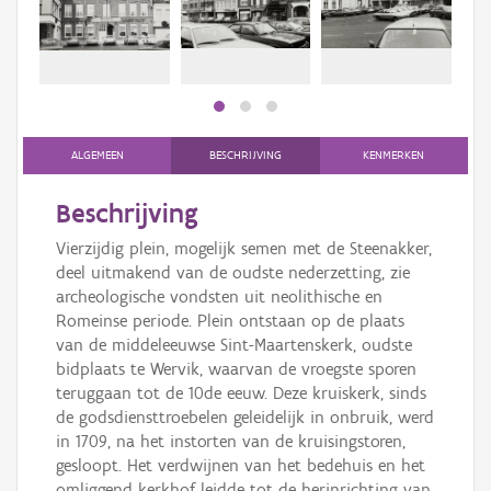
Persoon of collectief
Downloads
Hergebruik
Aanmelden
ALGEMEEN
BESCHRIJVING
KENMERKEN
Beschrijving
Vierzijdig plein, mogelijk semen met de Steenakker,
deel uitmakend van de oudste nederzetting, zie
archeologische vondsten uit neolithische en
Romeinse periode. Plein ontstaan op de plaats
van de middeleeuwse Sint-Maartenskerk, oudste
bidplaats te Wervik, waarvan de vroegste sporen
teruggaan tot de 10de eeuw. Deze kruiskerk, sinds
de godsdiensttroebelen geleidelijk in onbruik, werd
in 1709, na het instorten van de kruisingstoren,
gesloopt. Het verdwijnen van het bedehuis en het
omliggend kerkhof leidde tot de herinrichting van