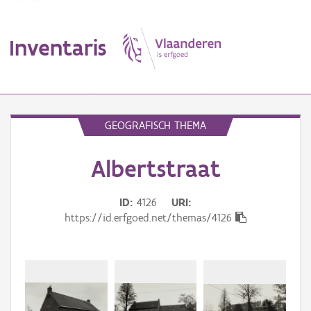
Inventaris
MENU
GEOGRAFISCH THEMA
Albertstraat
Erfgoedobject
Aanduidingsobject
ID
4126
URI
https://id.erfgoed.net/themas/4126
Waarneming
Thema
Gebeurtenis