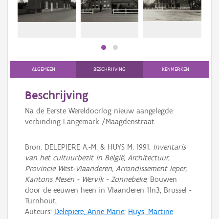
Persoon of collectief
Downloads
Hergebruik
Aanmelden
ALGEMEEN
BESCHRIJVING
KENMERKEN
Beschrijving
Na de Eerste Wereldoorlog nieuw aangelegde
verbinding Langemark-/Maagdenstraat.
Bron: DELEPIERE A.-M. & HUYS M. 1991:
Inventaris
van het cultuurbezit in België, Architectuur,
Provincie West-Vlaanderen, Arrondissement Ieper,
Kantons Mesen - Wervik - Zonnebeke
, Bouwen
door de eeuwen heen in Vlaanderen 11n3, Brussel -
Turnhout.
Auteurs:
Delepiere, Anne Marie
;
Huys, Martine