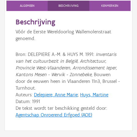
ALGEMEEN
BESCHRIJVING
KENMERKEN
Persoon of collectief
Beschrijving
Downloads
Vóór de Eerste Wereldoorlog Wallemolenstraat
Hergebruik
genoemd.
Aanmelden
Bron: DELEPIERE A.-M. & HUYS M. 1991:
Inventaris
van het cultuurbezit in België, Architectuur,
Provincie West-Vlaanderen, Arrondissement Ieper,
Kantons Mesen - Wervik - Zonnebeke
, Bouwen
door de eeuwen heen in Vlaanderen 11n3, Brussel -
Turnhout.
Auteurs:
Delepiere, Anne Marie
;
Huys, Martine
Datum:
1991
De tekst wordt ter beschikking gesteld door:
Agentschap Onroerend Erfgoed (AOE)