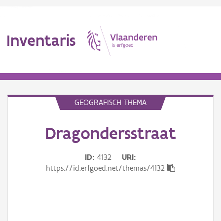
Inventaris
MENU
GEOGRAFISCH THEMA
Dragondersstraat
Erfgoedobject
Aanduidingsobject
ID
4132
URI
https://id.erfgoed.net/themas/4132
Waarneming
Thema
Gebeurtenis