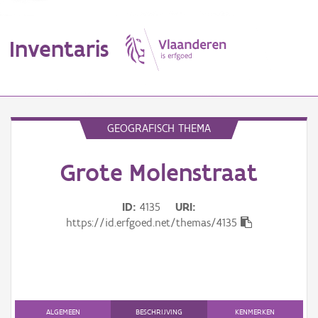
Inventaris
MENU
GEOGRAFISCH THEMA
Grote Molenstraat
Erfgoedobject
Aanduidingsobject
ID
4135
URI
https://id.erfgoed.net/themas/4135
Waarneming
Thema
Gebeurtenis
ALGEMEEN
BESCHRIJVING
KENMERKEN