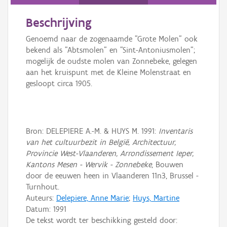
Persoon of collectief
Beschrijving
Downloads
Genoemd naar de zogenaamde "Grote Molen" ook
Hergebruik
bekend als "Abtsmolen" en "Sint-Antoniusmolen";
mogelijk de oudste molen van Zonnebeke, gelegen
Aanmelden
aan het kruispunt met de Kleine Molenstraat en
gesloopt circa 1905.
Bron: DELEPIERE A.-M. & HUYS M. 1991:
Inventaris
van het cultuurbezit in België, Architectuur,
Provincie West-Vlaanderen, Arrondissement Ieper,
Kantons Mesen - Wervik - Zonnebeke
, Bouwen
door de eeuwen heen in Vlaanderen 11n3, Brussel -
Turnhout.
Auteurs:
Delepiere, Anne Marie
;
Huys, Martine
Datum:
1991
De tekst wordt ter beschikking gesteld door: