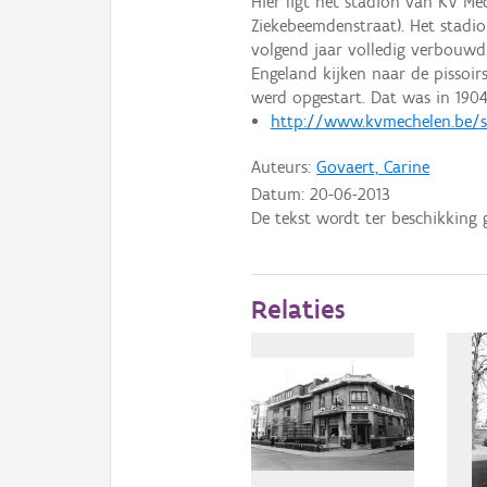
Hier ligt het stadion van KV Me
Ziekebeemdenstraat). Het stadi
volgend jaar volledig verbouwd
Engeland kijken naar de pissoirs
werd opgestart. Dat was in 1904.
http://www.kvmechelen.be/si
Auteurs:
Govaert, Carine
Datum:
20-06-2013
De tekst wordt ter beschikking 
Relaties