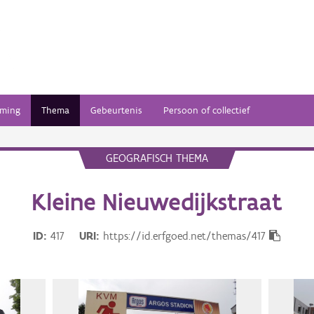
ming
Thema
Gebeurtenis
Persoon of collectief
GEOGRAFISCH THEMA
Kleine Nieuwedijkstraat
ID
417
URI
https://id.erfgoed.net/themas/417