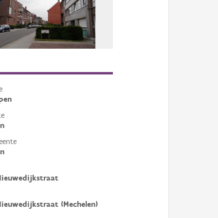
e
pen
te
en
eente
en
Nieuwedijkstraat
Nieuwedijkstraat (Mechelen)