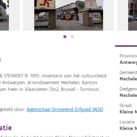
Provinci
.
Antwer
Gemeen
& STEYAERT R. 1995:
Inventaris van het cultuurbezit
Mechel
cie Antwerpen, Arrondissement Mechelen, Kanton
Deelgem
en heen in Vlaanderen 13n2, Brussel - Turnhout.
Mechel
Straat
gesteld door:
Agentschap Onroerend Erfgoed (AOE)
Kleine 
Locatie
atie
Kleine 