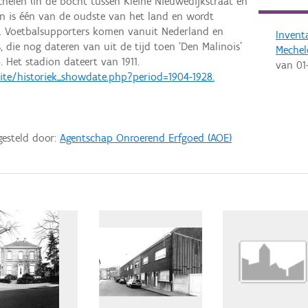
chelen (in de bocht tussen Kleine Nieuwedijkstraat en
on is één van de oudste van het land en wordt
. Voetbalsupporters komen vanuit Nederland en
Invent
, die nog dateren van uit de tijd toen ‘Den Malinois’
Mechel
 Het stadion dateert van 1911.
van
01
te/historiek_showdate.php?period=1904-1928.
gesteld door:
Agentschap Onroerend Erfgoed (AOE)