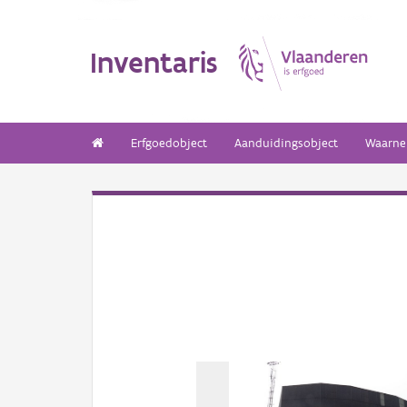
Inventaris
Erfgoedobject
Aanduidingsobject
Waarne