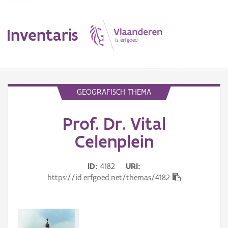
Inventaris
MENU
GEOGRAFISCH THEMA
Prof. Dr. Vital
Erfgoedobject
Celenplein
Aanduidingsobject
ID
4182
URI
Waarneming
https://id.erfgoed.net/themas/4182
Thema
Gebeurtenis