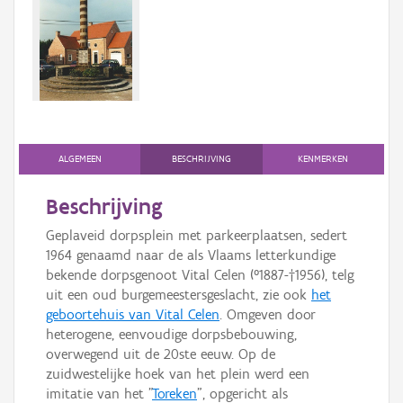
Persoon of collectief
Downloads
Hergebruik
Aanmelden
ALGEMEEN
BESCHRIJVING
KENMERKEN
Beschrijving
Geplaveid dorpsplein met parkeerplaatsen, sedert
1964 genaamd naar de als Vlaams letterkundige
bekende dorpsgenoot Vital Celen (°1887-†1956), telg
uit een oud burgemeestersgeslacht, zie ook
het
geboortehuis van Vital Celen
. Omgeven door
heterogene, eenvoudige dorpsbebouwing,
overwegend uit de 20ste eeuw. Op de
zuidwestelijke hoek van het plein werd een
imitatie van het "
Toreken
", opgericht als