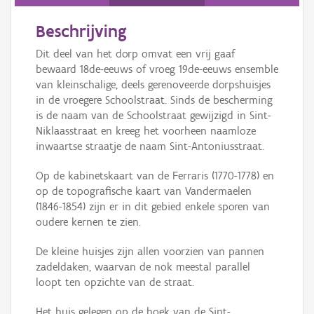
Persoon of collectief
Beschrijving
Downloads
Dit deel van het dorp omvat een vrij gaaf
Hergebruik
bewaard 18de-eeuws of vroeg 19de-eeuws ensemble
van kleinschalige, deels gerenoveerde dorpshuisjes
Aanmelden
in de vroegere Schoolstraat. Sinds de bescherming
is de naam van de Schoolstraat gewijzigd in Sint-
Niklaasstraat en kreeg het voorheen naamloze
inwaartse straatje de naam Sint-Antoniusstraat.
Op de kabinetskaart van de Ferraris (1770-1778) en
op de topografische kaart van Vandermaelen
(1846-1854) zijn er in dit gebied enkele sporen van
oudere kernen te zien.
De kleine huisjes zijn allen voorzien van pannen
zadeldaken, waarvan de nok meestal parallel
loopt ten opzichte van de straat.
Het huis gelegen op de hoek van de Sint-