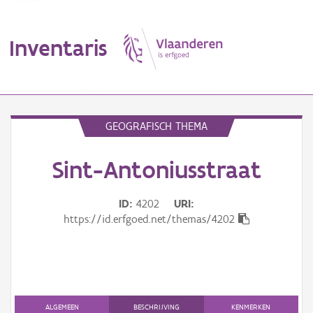
Inventaris
MENU
GEOGRAFISCH THEMA
Sint-Antoniusstraat
Erfgoedobject
Aanduidingsobject
ID
4202
URI
https://id.erfgoed.net/themas/4202
Waarneming
Thema
Gebeurtenis
ALGEMEEN
BESCHRIJVING
KENMERKEN