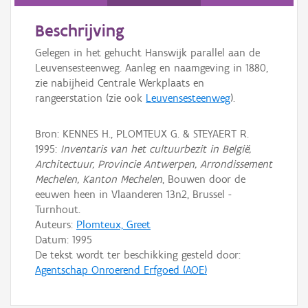
Persoon of collectief
Beschrijving
Downloads
Gelegen in het gehucht Hanswijk parallel aan de
Hergebruik
Leuvensesteenweg. Aanleg en naamgeving in 1880,
zie nabijheid Centrale Werkplaats en
Aanmelden
rangeerstation (zie ook
Leuvensesteenweg
).
Bron: KENNES H., PLOMTEUX G. & STEYAERT R.
1995:
Inventaris van het cultuurbezit in België,
Architectuur, Provincie Antwerpen, Arrondissement
Mechelen, Kanton Mechelen
, Bouwen door de
eeuwen heen in Vlaanderen 13n2, Brussel -
Turnhout.
Auteurs:
Plomteux, Greet
Datum:
1995
De tekst wordt ter beschikking gesteld door:
Agentschap Onroerend Erfgoed (AOE)