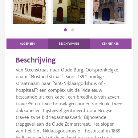
Persoon of collectief
Downloads
Hergebruik
Aanmelden
ALGEMEEN
BESCHRIJVING
KENMERKEN
Beschrijving
Van Steenstraat naar Oude Burg. Oorspronkelijke
naam "Mostaertstraat". Sinds 1394 huidige
straatnaam naar "Sint-Niklaasgodshuis of -
hospitaal": een complex uit de 14de eeuw
bestaande uit een kapel, een breedhuis van zeven
traveeën en twee bouwlagen onder zadeldak; twee
dakkapellen. Lijstgevel geritmeerd door Brugse
travee, type I; driepasmaaswerk. Bijhorende
trapgevel aan de Oude Zomerstraat. Het slopen
van het Sint-Niklaasgodshuis of -hospitaal in 1889
leidt enerzijds tot de verbreding van de straat