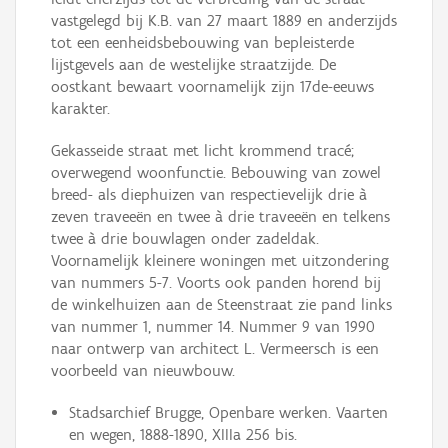
vastgelegd bij K.B. van 27 maart 1889 en anderzijds
tot een eenheidsbebouwing van bepleisterde
lijstgevels aan de westelijke straatzijde. De
oostkant bewaart voornamelijk zijn 17de-eeuws
karakter.
Gekasseide straat met licht krommend tracé;
overwegend woonfunctie. Bebouwing van zowel
breed- als diephuizen van respectievelijk drie à
zeven traveeën en twee à drie traveeën en telkens
twee à drie bouwlagen onder zadeldak.
Voornamelijk kleinere woningen met uitzondering
van nummers 5-7. Voorts ook panden horend bij
de winkelhuizen aan de Steenstraat zie pand links
van nummer 1, nummer 14. Nummer 9 van 1990
naar ontwerp van architect L. Vermeersch is een
voorbeeld van nieuwbouw.
Stadsarchief Brugge, Openbare werken. Vaarten
en wegen, 1888-1890, XIIIa 256 bis.