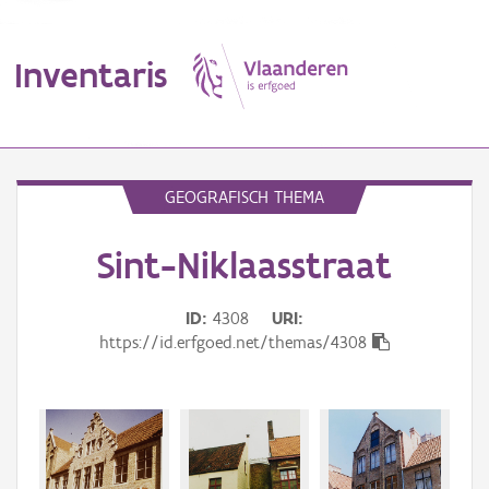
Inventaris
MENU
GEOGRAFISCH THEMA
Sint-Niklaasstraat
Erfgoedobject
Aanduidingsobject
ID
4308
URI
https://id.erfgoed.net/themas/4308
Waarneming
Thema
Gebeurtenis