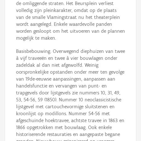
de omliggende straten. Het Beursplein verliest
volledig zijn pleinkarakter, omdat op de plaats
van de smalle Vlamingstraat nu het theaterplein
wordt aangelegd. Enkele waardevolle panden
worden gesloopt om het uitvoeren van de plannen
mogelijk te maken.
Basisbebouwing. Overwegend diephuizen van twee
à vijf traveeën en twee à vier bouwlagen onder
zadeldak al dan niet afgewolfd. Weinig
oorspronkelijke opstanden onder meer ten gevolge
van 19de-eeuwse aanpassingen, aanpassen aan
handelsfunctie en vervangen van punt- en
trapgevels door lijstgevels zie nummers 10, 31, 49,
53, 54-56, 59 (1850). Nummer 10 neoclassicistische
lijstgevel met cartouchevormige sluitstenen en
kroonlijst op modillons. Nummer 54-56 met
afgeschuinde hoektravee, achtste travee in 1863 en
1866 opgetrokken met bouwlaag. Ook enkele
historiserende restauraties en aangepaste begane