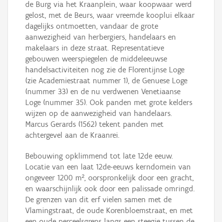
de Burg via het Kraanplein, waar koopwaar werd
gelost, met de Beurs, waar vreemde kooplui elkaar
dagelijks ontmoetten, vandaar de grote
aanwezigheid van herbergiers, handelaars en
makelaars in deze straat. Representatieve
gebouwen weerspiegelen de middeleeuwse
handelsactiviteiten nog zie de Florentijnse Loge
(zie Academiestraat nummer 1), de Genuese Loge
(nummer 33) en de nu verdwenen Venetiaanse
Loge (nummer 35). Ook panden met grote kelders
wijzen op de aanwezigheid van handelaars.
Marcus Gerards (1562) tekent panden met
achtergevel aan de Kraanrei.
Bebouwing opklimmend tot late 12de eeuw.
Locatie van een laat 12de-eeuws kerndomein van
ongeveer 1200 m², oorspronkelijk door een gracht,
en waarschijnlijk ook door een palissade omringd.
De grenzen van dit erf vielen samen met de
Vlamingstraat, de oude Korenbloemstraat, en met
een oude perceelsgrens langs een steegje tussen de