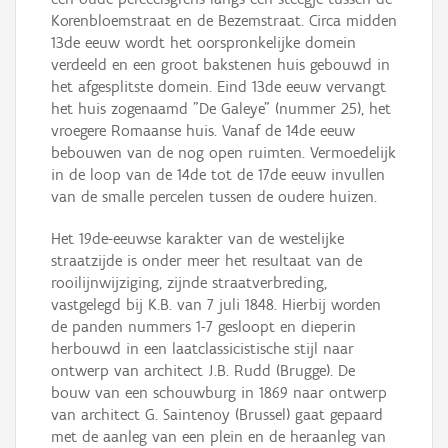
Korenbloemstraat en de Bezemstraat. Circa midden
13de eeuw wordt het oorspronkelijke domein
verdeeld en een groot bakstenen huis gebouwd in
het afgesplitste domein. Eind 13de eeuw vervangt
het huis zogenaamd "De Galeye" (nummer 25), het
vroegere Romaanse huis. Vanaf de 14de eeuw
bebouwen van de nog open ruimten. Vermoedelijk
in de loop van de 14de tot de 17de eeuw invullen
van de smalle percelen tussen de oudere huizen.
Het 19de-eeuwse karakter van de westelijke
straatzijde is onder meer het resultaat van de
rooilijnwijziging, zijnde straatverbreding,
vastgelegd bij K.B. van 7 juli 1848. Hierbij worden
de panden nummers 1-7 gesloopt en dieperin
herbouwd in een laatclassicistische stijl naar
ontwerp van architect J.B. Rudd (Brugge). De
bouw van een schouwburg in 1869 naar ontwerp
van architect G. Saintenoy (Brussel) gaat gepaard
met de aanleg van een plein en de heraanleg van