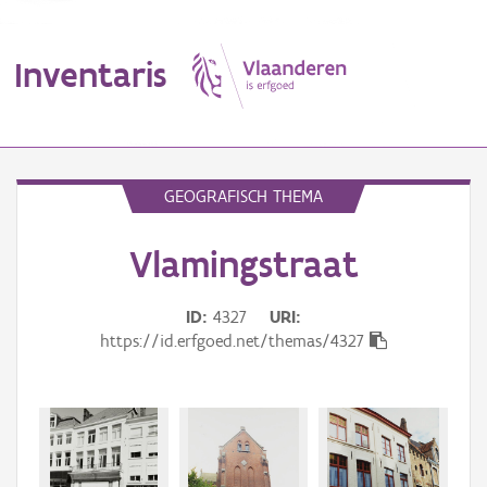
Inventaris
MENU
GEOGRAFISCH THEMA
Vlamingstraat
Erfgoedobject
Aanduidingsobject
ID
4327
URI
https://id.erfgoed.net/themas/4327
Waarneming
Thema
Gebeurtenis