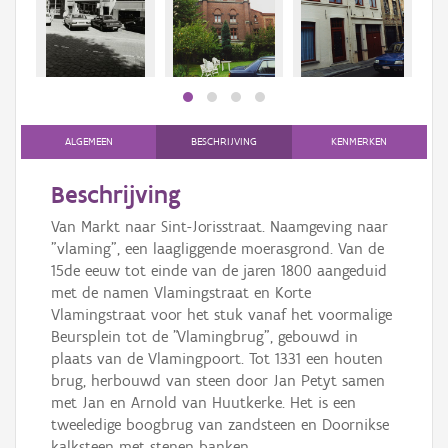
Persoon of collectief
Downloads
Hergebruik
Aanmelden
ALGEMEEN
BESCHRIJVING
KENMERKEN
Beschrijving
Van Markt naar Sint-Jorisstraat. Naamgeving naar
"vlaming", een laagliggende moerasgrond. Van de
15de eeuw tot einde van de jaren 1800 aangeduid
met de namen Vlamingstraat en Korte
Vlamingstraat voor het stuk vanaf het voormalige
Beursplein tot de "Vlamingbrug", gebouwd in
plaats van de Vlamingpoort. Tot 1331 een houten
brug, herbouwd van steen door Jan Petyt samen
met Jan en Arnold van Huutkerke. Het is een
tweeledige boogbrug van zandsteen en Doornikse
kalksteen met stenen banken.