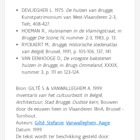
DEVLIEGHER L. 1975:
De huizen van Brugge
,
Kunstpatrimonium van West-Vlaanderen 2-3,
Tielt, 408-427.
HOEMAN R.,
Huisnamen in de Vlamingstraat
, in
Brugge Die Scone
, IV, nummer 2-3, 1983, p. 13.
RYCKAERT M.,
Brugge, Historische stedenatlas
van België
, Brussel, 1991, p. 105-106, 137, 141.
VAN EENHOOGE D.,
De vroegste bakstenen
huizen in Brugge
, in
Brugs Ommeland
, XXXIX,
nummer 3, p. 111 en 123-124.
Bron: GILTÉ S. & VANWALLEGHEM A. 1999:
Inventaris van het cultuurbezit in België,
Architectuur, Stad Brugge, Oudste kern
, Bouwen
door de eeuwen heen in Vlaanderen 18nA, Brussel -
Turnhout.
Auteurs:
Gilté, Stefanie
;
Vanwalleghem, Aagje
Datum:
1999
De tekst wordt ter beschikking gesteld door: