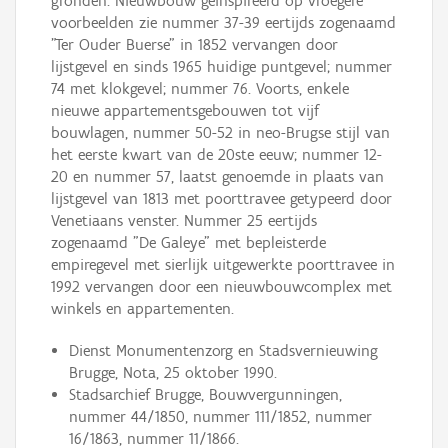
gronden. Nieuwbouw geïnspireerd op vroegere
voorbeelden zie nummer 37-39 eertijds zogenaamd
"Ter Ouder Buerse" in 1852 vervangen door
lijstgevel en sinds 1965 huidige puntgevel; nummer
74 met klokgevel; nummer 76. Voorts, enkele
nieuwe appartementsgebouwen tot vijf
bouwlagen, nummer 50-52 in neo-Brugse stijl van
het eerste kwart van de 20ste eeuw; nummer 12-
20 en nummer 57, laatst genoemde in plaats van
lijstgevel van 1813 met poorttravee getypeerd door
Venetiaans venster. Nummer 25 eertijds
zogenaamd "De Galeye" met bepleisterde
empiregevel met sierlijk uitgewerkte poorttravee in
1992 vervangen door een nieuwbouwcomplex met
winkels en appartementen.
Dienst Monumentenzorg en Stadsvernieuwing
Brugge, Nota, 25 oktober 1990.
Stadsarchief Brugge, Bouwvergunningen,
nummer 44/1850, nummer 111/1852, nummer
16/1863, nummer 11/1866.