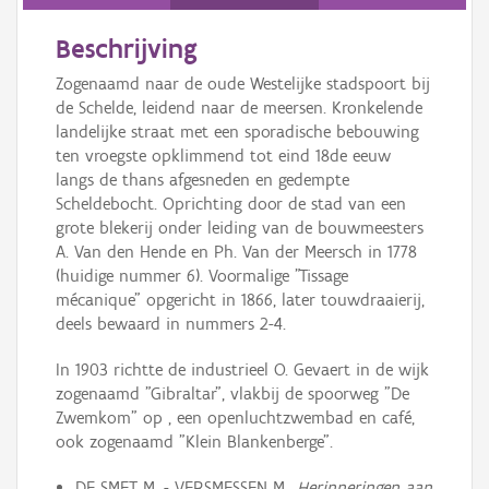
Persoon of collectief
Beschrijving
Downloads
Zogenaamd naar de oude Westelijke stadspoort bij
Hergebruik
de Schelde, leidend naar de meersen. Kronkelende
landelijke straat met een sporadische bebouwing
Aanmelden
ten vroegste opklimmend tot eind 18de eeuw
langs de thans afgesneden en gedempte
Scheldebocht. Oprichting door de stad van een
grote blekerij onder leiding van de bouwmeesters
A. Van den Hende en Ph. Van der Meersch in 1778
(huidige nummer 6). Voormalige "Tissage
mécanique" opgericht in 1866, later touwdraaierij,
deels bewaard in nummers 2-4.
In 1903 richtte de industrieel O. Gevaert in de wijk
zogenaamd "Gibraltar", vlakbij de spoorweg "De
Zwemkom" op , een openluchtzwembad en café,
ook zogenaamd "Klein Blankenberge".
DE SMET M. - VERSMESSEN M.,
Herinneringen aan