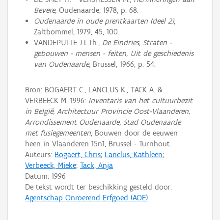
Bevere
, Oudenaarde, 1978, p. 68.
Oudenaarde in oude prentkaarten (deel 2)
,
Zaltbommel, 1979, 45, 100.
VANDEPUTTE J.L.Th.,
De Eindries, Straten -
gebouwen - mensen - feiten, Uit de geschiedenis
van Oudenaarde
, Brussel, 1966, p. 54.
Bron: BOGAERT C., LANCLUS K., TACK A. &
VERBEECK M. 1996:
Inventaris van het cultuurbezit
in België, Architectuur Provincie Oost-Vlaanderen,
Arrondissement Oudenaarde, Stad Oudenaarde
met fusiegemeenten
, Bouwen door de eeuwen
heen in Vlaanderen 15n1, Brussel - Turnhout.
Auteurs:
Bogaert, Chris
;
Lanclus, Kathleen
;
Verbeeck, Mieke
;
Tack, Anja
Datum:
1996
De tekst wordt ter beschikking gesteld door:
Agentschap Onroerend Erfgoed (AOE)