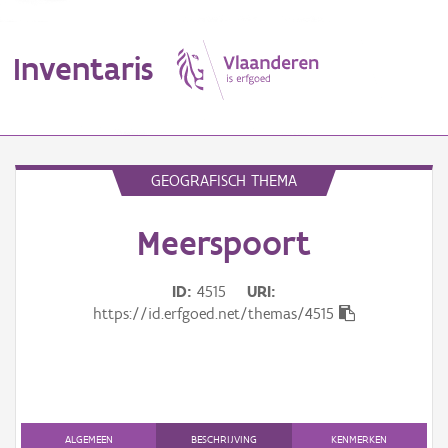
Inventaris
MENU
GEOGRAFISCH THEMA
Meerspoort
Erfgoedobject
Aanduidingsobject
ID
4515
URI
https://id.erfgoed.net/themas/4515
Waarneming
Thema
Gebeurtenis
ALGEMEEN
BESCHRIJVING
KENMERKEN