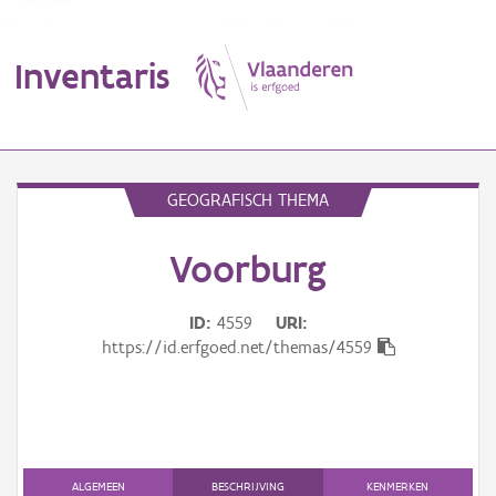
Inventaris
MENU
GEOGRAFISCH THEMA
Voorburg
Erfgoedobject
Aanduidingsobject
ID
4559
URI
https://id.erfgoed.net/themas/4559
Waarneming
Thema
Gebeurtenis
ALGEMEEN
BESCHRIJVING
KENMERKEN