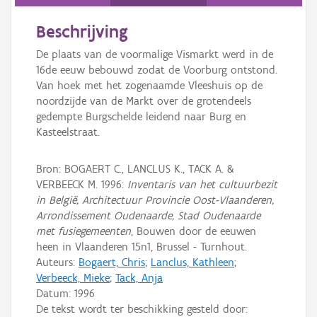
Persoon of collectief
Beschrijving
Downloads
De plaats van de voormalige Vismarkt werd in de
Hergebruik
16de eeuw bebouwd zodat de Voorburg ontstond.
Van hoek met het zogenaamde Vleeshuis op de
Aanmelden
noordzijde van de Markt over de grotendeels
gedempte Burgschelde leidend naar Burg en
Kasteelstraat.
Bron: BOGAERT C., LANCLUS K., TACK A. &
VERBEECK M. 1996:
Inventaris van het cultuurbezit
in België, Architectuur Provincie Oost-Vlaanderen,
Arrondissement Oudenaarde, Stad Oudenaarde
met fusiegemeenten
, Bouwen door de eeuwen
heen in Vlaanderen 15n1, Brussel - Turnhout.
Auteurs:
Bogaert, Chris
;
Lanclus, Kathleen
;
Verbeeck, Mieke
;
Tack, Anja
Datum:
1996
De tekst wordt ter beschikking gesteld door: