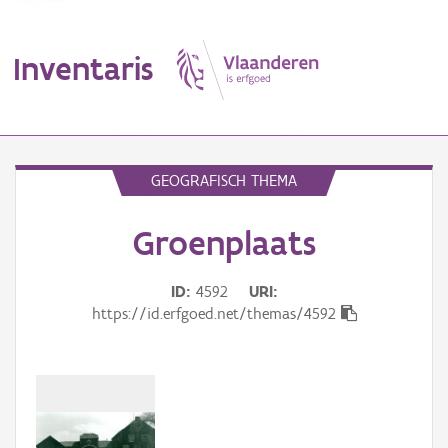
Inventaris
MENU
GEOGRAFISCH THEMA
Groenplaats
Erfgoedobject
Aanduidingsobject
ID
4592
URI
https://id.erfgoed.net/themas/4592
Waarneming
Thema
Gebeurtenis