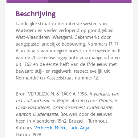
Persoon of collectief
Beschrijving
Downloads
Landelijke straat in het uiterste westen van
Hergebruik
Wortegem en verder verlopend op grondgebied
West-Vlaanderen (Waregem). Gekenmerkt door
Aanmelden
aangepaste landelijke bebouwing. Nummers 17, 17
A, in plaats van vroegere hoeve, in de tweede helft
van de 20ste eeuw ingeplante voormalige schuren
uit 1762 en de eerste helft van de 17de eeuw met
bewaard stijl- en regelwerk, respectievelijk uit
Normandië en Kasteelstraat nummer 12.
Bron: VERBEECK M. & TACK A. 1998:
Inventaris van
het cultuurbezit in België, Architectuur Provincie
Oost-Vlaanderen, Arrondissement Oudenaarde,
Kanton Oudenaarde
, Bouwen door de eeuwen
heen in Vlaanderen 15n2, Brussel - Turnhout.
Auteurs:
Verbeeck, Mieke
;
Tack, Anja
Datum:
1998