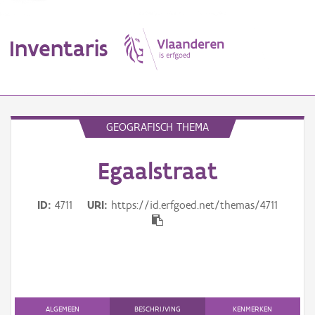
Inventaris
MENU
GEOGRAFISCH THEMA
Egaalstraat
Erfgoedobject
Aanduidingsobject
ID
4711
URI
https://id.erfgoed.net/themas/4711
Waarneming
Thema
Gebeurtenis
ALGEMEEN
BESCHRIJVING
KENMERKEN