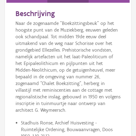
Persoon of collectief
Beschrijving
Downloads
Naar de zogenaamde "Boekzittingsbeuk" op het
Hergebruik
hoogste punt van de Muziekberg, eeuwen geleden
ook schandpaal. Tot midden 19de eeuw deel
Aanmelden
uitmakend van de weg naar Schorisse over het
grondgebied Ellezelles. Prehistorische vondsten,
namelijk artefacten uit het laat-Paleoliticum of
het Epipaleolithicum en pijlpunten uit het
Midden-Neolithicum, op de getuigenheuvel, meer
bepaald in de omgeving van nummer 26,
zogenaamd "Chalet Boekzitting", herberg in
villastijl met reminiscenties aan de cottage met
regionalistische inslag, gebouwd in 1950 en volgens
inscriptie in tuinmuurtje naar ontwerp van
architect G. Weymeersch.
Stadhuis Ronse, Archief Huisvesting -
Ruimtelijke Ordening, Bouwaanvragen, Doos