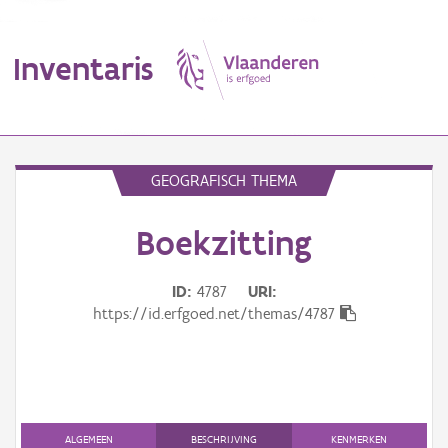
Inventaris
MENU
GEOGRAFISCH THEMA
Boekzitting
Erfgoedobject
Aanduidingsobject
ID
4787
URI
https://id.erfgoed.net/themas/4787
Waarneming
Thema
Gebeurtenis
ALGEMEEN
BESCHRIJVING
KENMERKEN