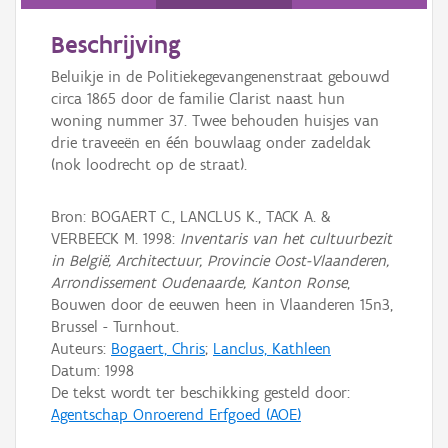
Persoon of collectief
Beschrijving
Downloads
Beluikje in de Politiekegevangenenstraat gebouwd
Hergebruik
circa 1865 door de familie Clarist naast hun
woning nummer 37. Twee behouden huisjes van
Aanmelden
drie traveeën en één bouwlaag onder zadeldak
(nok loodrecht op de straat).
Bron: BOGAERT C., LANCLUS K., TACK A. &
VERBEECK M. 1998:
Inventaris van het cultuurbezit
in België, Architectuur, Provincie Oost-Vlaanderen,
Arrondissement Oudenaarde, Kanton Ronse
,
Bouwen door de eeuwen heen in Vlaanderen 15n3,
Brussel - Turnhout.
Auteurs:
Bogaert, Chris
;
Lanclus, Kathleen
Datum:
1998
De tekst wordt ter beschikking gesteld door:
Agentschap Onroerend Erfgoed (AOE)