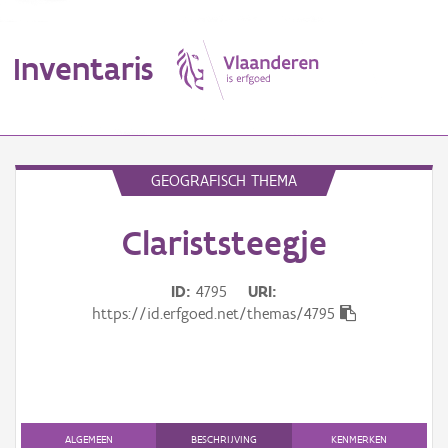
Inventaris
MENU
GEOGRAFISCH THEMA
Clariststeegje
Erfgoedobject
Aanduidingsobject
ID
4795
URI
https://id.erfgoed.net/themas/4795
Waarneming
Thema
Gebeurtenis
ALGEMEEN
BESCHRIJVING
KENMERKEN