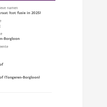
tieve namen
raat (tot fusie in 2025)
e
g
te
en-Borgloon
eente
of
of (Tongeren-Borgloon)