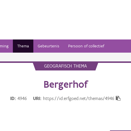
ming
Thema
Gebeurtenis
Persoon of collectief
GEOGRAFISCH THEMA
Bergerhof
ID
4946
URI
https://id.erfgoed.net/themas/4946