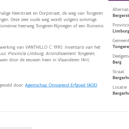
Alterna
malige Heerstraet en Dorpstraet, de weg van Tongeren
Bergerst
ingen. Deze zeer oude weg wordt volgens sommige
Provinci
 Romeinse heerweg Tongeren-Nijmegen of een Romeins
Limbur
Gemeen
Tonger
werking van VANTHILLO C. 1990:
Inventaris van het
tuur, Provincie Limburg, Arrondissement Tongeren,
Deelgem
uwen door de eeuwen heen in Vlaanderen 14n1,
Berg
Straat
Bergerh
gesteld door:
Agentschap Onroerend Erfgoed (AOE)
Locatie
Bergerh