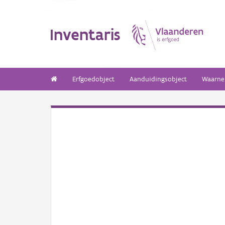
Inventaris
Erfgoedobject
Aanduidingsobject
Waarne