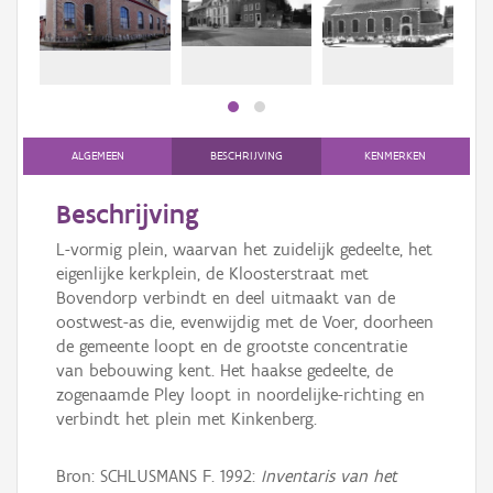
bee
Persoon of collectief
bee
Downloads
Hergebruik
Aanmelden
ALGEMEEN
BESCHRIJVING
KENMERKEN
Beschrijving
L-vormig plein, waarvan het zuidelijk gedeelte, het
eigenlijke kerkplein, de Kloosterstraat met
Bovendorp verbindt en deel uitmaakt van de
oostwest-as die, evenwijdig met de Voer, doorheen
de gemeente loopt en de grootste concentratie
van bebouwing kent. Het haakse gedeelte, de
zogenaamde Pley loopt in noordelijke-richting en
verbindt het plein met Kinkenberg.
Bron: SCHLUSMANS F. 1992:
Inventaris van het