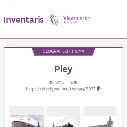
Inventaris
MENU
GEOGRAFISCH THEMA
Pley
Erfgoedobject
Aanduidingsobject
ID
5027
URI
https://id.erfgoed.net/themas/5027
Waarneming
Thema
Gebeurtenis
Beki