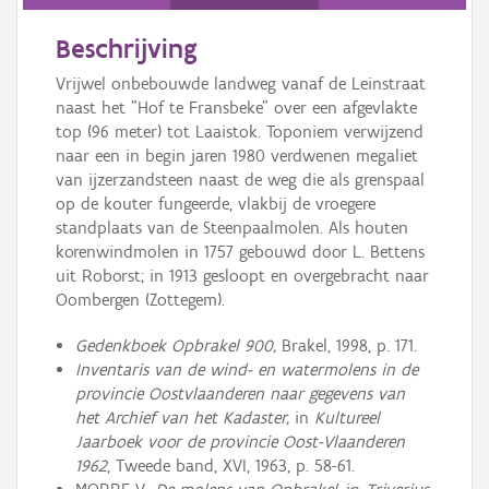
Persoon of collectief
Beschrijving
Downloads
Vrijwel onbebouwde landweg vanaf de Leinstraat
Hergebruik
naast het "Hof te Fransbeke" over een afgevlakte
top (96 meter) tot Laaistok. Toponiem verwijzend
Aanmelden
naar een in begin jaren 1980 verdwenen megaliet
van ijzerzandsteen naast de weg die als grenspaal
op de kouter fungeerde, vlakbij de vroegere
standplaats van de Steenpaalmolen. Als houten
korenwindmolen in 1757 gebouwd door L. Bettens
uit Roborst; in 1913 gesloopt en overgebracht naar
Oombergen (Zottegem).
Gedenkboek Opbrakel 900,
Brakel, 1998, p. 171.
Inventaris van de wind- en watermolens in de
provincie Oostvlaanderen naar gegevens van
het Archief van het Kadaster,
in
Kultureel
Jaarboek voor de provincie Oost-Vlaanderen
1962
, Tweede band, XVI, 1963, p. 58-61.