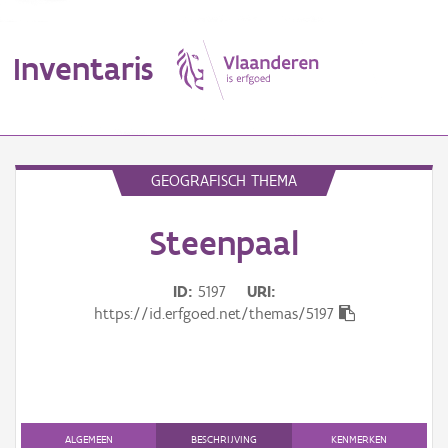
Inventaris
MENU
GEOGRAFISCH THEMA
Steenpaal
Erfgoedobject
Aanduidingsobject
ID
5197
URI
https://id.erfgoed.net/themas/5197
Waarneming
Thema
Gebeurtenis
ALGEMEEN
BESCHRIJVING
KENMERKEN