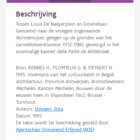
Persoon of collectief
Beschrijving
Downloads
Tussen Louis De Naeyerplein en Groenelaan.
Hergebruik
Genoemd naar de vroegere zogenaamde
Nonnenvijver
, gelegen op de gronden van het
Aanmelden
carmelitessenklooster (1712-1786), gevestigd in het
voormalige kasteel
della Faille de Willebroek
.
Bron: KENNES H., PLOMTEUX G. & STEYAERT R.
1995:
Inventaris van het cultuurbezit in België,
Architectuur, Provincie Antwerpen, Arrondissement
Mechelen, Kanton Mechelen
, Bouwen door de
eeuwen heen in Vlaanderen 13n2, Brussel -
Turnhout.
Auteurs:
Steyaert, Rita
Datum:
1995
De tekst wordt ter beschikking gesteld door:
Agentschap Onroerend Erfgoed (AOE)