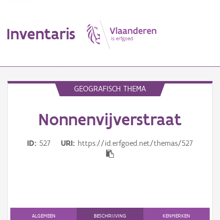
Inventaris
MENU
GEOGRAFISCH THEMA
Nonnenvijverstraat
Erfgoedobject
Aanduidingsobject
ID
527
URI
https://id.erfgoed.net/themas/527
Waarneming
Thema
Gebeurtenis
ALGEMEEN
BESCHRIJVING
KENMERKEN